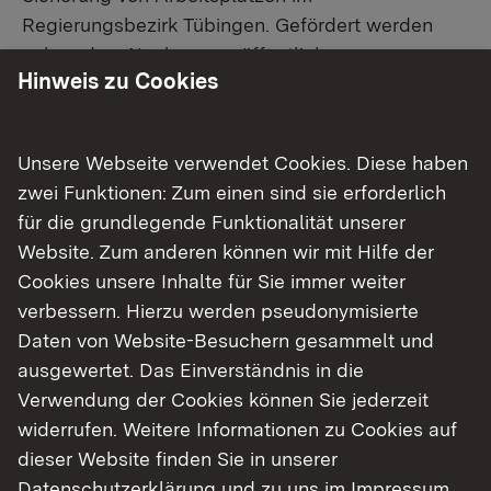
Regierungsbezirk Tübingen. Gefördert werden
neben dem Neubau von öffentlichen
Hinweis zu Cookies
Einrichtungen auch dringend erforderliche
Sanierungsmaßnahmen an bestehenden
öffentlichen Gebäuden.
Unsere Webseite verwendet Cookies. Diese haben
zwei Funktionen: Zum einen sind sie erforderlich
Investitionsschwerpunkt: Schulen und
für die grundlegende Funktionalität unserer
Kindergärten sowie Feuerwehrhäuser und
Website. Zum anderen können wir mit Hilfe der
Feuerwehrfahrzeuge
Cookies unsere Inhalte für Sie immer weiter
verbessern. Hierzu werden pseudonymisierte
In die wichtigen Pflichtaufgabenbereiche Bau und
Daten von Website-Besuchern gesammelt und
Sanierung von Schulen, insbesondere mit dem
ausgewertet. Das Einverständnis in die
Schwerpunkt Ganztagsbetreuung an
Verwendung der Cookies können Sie jederzeit
Grundschulen, sowie von Kindergärten und
widerrufen. Weitere Informationen zu Cookies auf
Kinderkrippen mit dem Schwerpunkt „Schaffung
dieser Website finden Sie in unserer
von Betreuungseinrichtungen für Kleinkinder“
Datenschutzerklärung
und zu uns im
Impressum
.