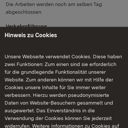
Die Arbeiten werden noch am selben Tag
abgeschlossen.
Verkehrsführung
Hinweis zu Cookies
Die Arbeiten werden unter halbseitiger Sperrung
der B 464 ausgeführt.
Unsere Webseite verwendet Cookies. Diese haben
Das Regierungspräsidium Tübingen bittet die
zwei Funktionen: Zum einen sind sie erforderlich
Verkehrsteilnehmenden um Verständnis, für die im
für die grundlegende Funktionalität unserer
Zusammenhang mit der Maßnahme entstehenden
Website. Zum anderen können wir mit Hilfe der
Beeinträchtigungen.
Cookies unsere Inhalte für Sie immer weiter
verbessern. Hierzu werden pseudonymisierte
Daten von Website-Besuchern gesammelt und
ausgewertet. Das Einverständnis in die
Weitere aktuelle Meldungen
Verwendung der Cookies können Sie jederzeit
widerrufen. Weitere Informationen zu Cookies auf