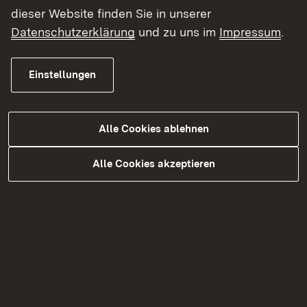
dieser Website finden Sie in unserer
Datenschutzerklärung
und zu uns im
Impressum
.
Einstellungen
Alle Cookies ablehnen
Alle Cookies akzeptieren
05.08.2026
|
Straßen
B 27 Fahrbahndeckenerneuerung
zwischen Bodelshausen und
Ofterdingen
Sperrung der K 6933 ab Montag, 10. August
2026 um 4:00 Uhr bis zum Abend des Freitags,
14. August 2026