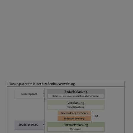
Wenn Sie externe Videos von YouTube aktivieren,
werden Daten automatisiert an diesen Anbieter
übertragen.
Mehr Informationen
Einmalig aktivieren
Show larger version for: