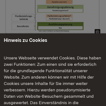
Hinweis zu Cookies
Planungsablauf in der Straßenbauverwaltung (Zum Vergrößern
klicken)
Planungsphasen in der
Straßenbauverwaltung
Unsere Webseite verwendet Cookies. Diese haben
zwei Funktionen: Zum einen sind sie erforderlich
Die Planung von Brücken erfolgt in verschiedenen
für die grundlegende Funktionalität unserer
Phasen, die aufeinander aufbauen - von der
Website. Zum anderen können wir mit Hilfe der
Entscheidung ob saniert oder ein Neubau
Cookies unsere Inhalte für Sie immer weiter
benötigt wird, bis zur detaillierten
verbessern. Hierzu werden pseudonymisierte
Ausführungsplanung in der die finalen Baupläne
Daten von Website-Besuchern gesammelt und
entstehen.
ausgewertet. Das Einverständnis in die