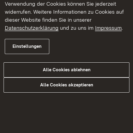
Verwendung der Cookies können Sie jederzeit
Bei Ersatzneubauten an gleicher Stelle kann das
widerrufen. Weitere Informationen zu Cookies auf
bei anderen Bauprojekten häufig benötigte und
dieser Website finden Sie in unserer
zeitintensive Planfeststellungsverfahren
Datenschutzerklärung
und zu uns im
Impressum
.
entfallen.
Einstellungen
In Planung
Alle Cookies ablehnen
B 28 Reutlingen Ersatzneubau Brücken
Alle Cookies akzeptieren
B 30 Brücke über die Riß und die L 284
bei Schweinhausen sowie Brücke über die
Bahn bei Hochdorf
B 30 Urbachviadukt