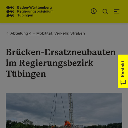
Zum Inhaltsbereich
Zur Hauptnavigation
You are here:
Abteilung 4 – Mobilität, Verkehr, Straßen
Brücken-Ersatzneubauten
im Regierungsbezirk
Kontakt
Tübingen