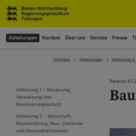
Zum Inhaltsbereich
Zur Hauptnavigation
Abteilungen
Karriere
Über uns
Service
Presse
T
You are here:
Tübingen
Abteilungen
Abteilung 4 
Referat 47.
Bau
Abteilung 1 – Steuerung,
Verwaltung und
Bevölkerungsschutz
Abteilung 2 – Wirtschaft,
Raumordnung, Bau-, Denkmal-
und Gesundheitswesen