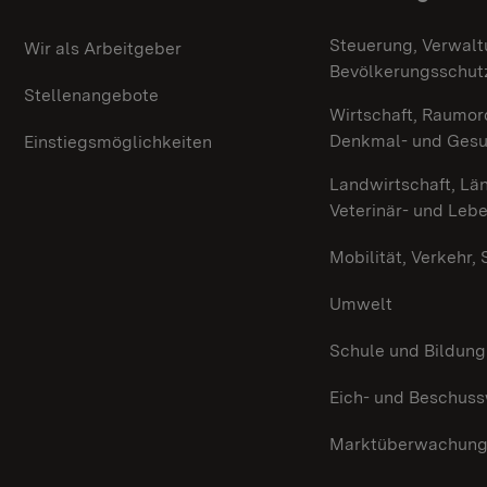
Themenübersicht
Steuerung, Verwalt
Wir als Arbeitgeber
Bevölkerungsschut
Stellenangebote
Wirtschaft, Raumor
Denkmal- und Ges
Einstiegsmöglichkeiten
Landwirtschaft, Lä
Veterinär- und Leb
Mobilität, Verkehr,
Umwelt
Schule und Bildung
Eich- und Beschus
Marktüberwachun