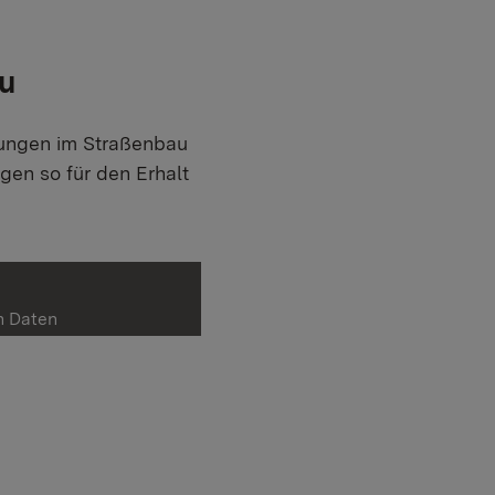
au
itungen im Straßenbau
n so für den Erhalt
n Daten