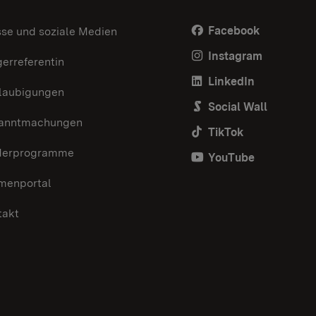
Facebook
sse und soziale Medien
Instagram
erreferentin
LinkedIn
laubigungen
Social Wall
anntmachungen
TikTok
derprogramme
YouTube
menportal
takt