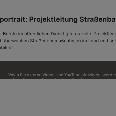
portrait: Projektleitung Straßenb
Berufe im öffentlichen Dienst gibt es viele. Projektle
d überwachen Straßenbaumaßnahmen im Land und sorge
ilität.
Wenn Sie externe Videos von YouTube aktivieren, werde
automatisiert an diesen Anbieter übertragen.
Mehr Informationen
Einmalig aktivieren