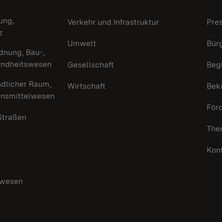
ung,
Verkehr und Infrastruktur
Pre
z
Umwelt
Bürg
dnung, Bau-,
undheitswesen
Gesellschaft
Beg
ndlicher Raum,
Wirtschaft
Bek
ensmittelwesen
För
 Straßen
The
Kon
swesen
g