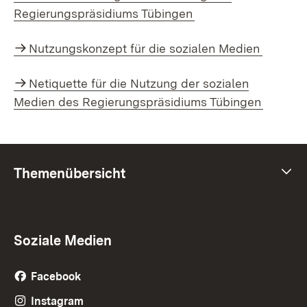
Regierungspräsidiums Tübingen
Nutzungskonzept für die sozialen Medien
Netiquette für die Nutzung der sozialen
Medien des Regierungspräsidiums Tübingen
Themenübersicht
Themenübersicht
Soziale Medien
Facebook
Instagram