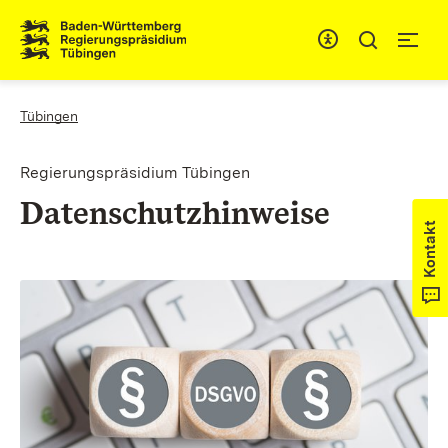
Zum Inhaltsbereich
Zur Hauptnavigation
You are here:
Tübingen
Regierungspräsidium Tübingen
Datenschutzhinweise
Kontakt