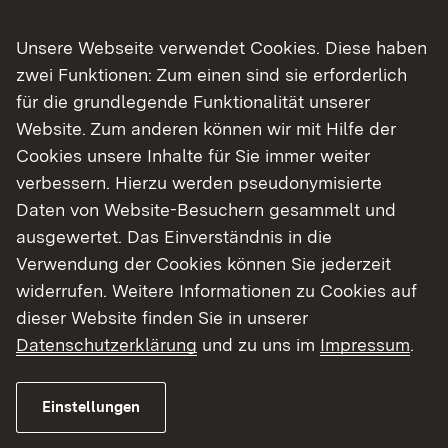
Unsere Webseite verwendet Cookies. Diese haben
zwei Funktionen: Zum einen sind sie erforderlich
für die grundlegende Funktionalität unserer
Ein Platz im Bereich Naturschutzbildung
Website. Zum anderen können wir mit Hilfe der
Cookies unsere Inhalte für Sie immer weiter
Das rollende Naturschutzlabor ist von März bis
verbessern. Hierzu werden pseudonymisierte
November im Regierungsbezirk Tübingen
Daten von Website-Besuchern gesammelt und
unterwegs und startet die Touren in Tübingen.
ausgewertet. Das Einverständnis in die
Ein Wohnort in der Nähe oder eine
Verwendung der Cookies können Sie jederzeit
verkehrsgünstige Anbindung an Tübingen sind
widerrufen. Weitere Informationen zu Cookies auf
vorteilhaft.
dieser Website finden Sie in unserer
Datenschutzerklärung
und zu uns im
Impressum
.
Informiere Dich über die Arbeit des
Ökomobils Tübingen
Einstellungen