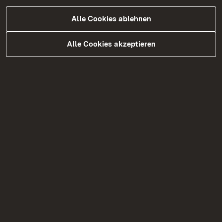
Alle Cookies ablehnen
Bundesfreiwilligendienst beim
Alle Cookies akzeptieren
Landschaftspflegetrupp
Praktischer Naturschutz
Abspielen
00:26
Abspielen
Stummschalten
Einstellungen
PIP
Vollbi