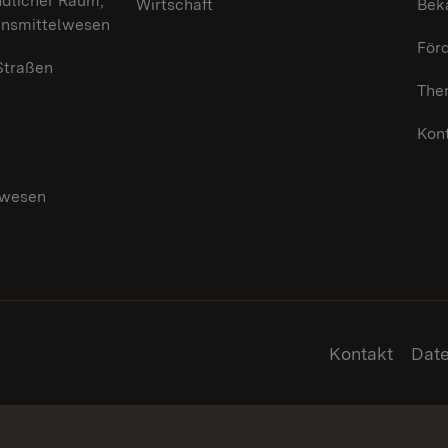
ndlicher Raum,
Wirtschaft
Bek
ensmittelwesen
För
 Straßen
The
Kon
swesen
g
Kontakt
Dat