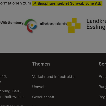
Externer Link:
nformationen zum
Biosphärengebiet Schwäbische Alb
Themen
Ser
ung,
Verkehr und Infrastruktur
Pre
z
Umwelt
Bürg
dnung, Bau-,
undheitswesen
Gesellschaft
Beg