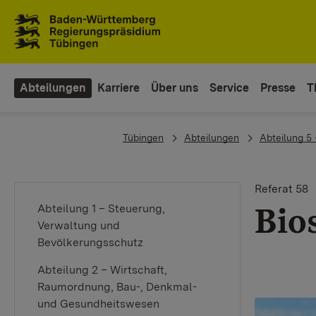
Zum Inhaltsbereich
Zur Hauptnavigation
Abteilungen
Karriere
Über uns
Service
Presse
T
You are here:
Tübingen
Abteilungen
Abteilung 5
Referat 58
Bio
Abteilung 1 – Steuerung,
Verwaltung und
Bevölkerungsschutz
Abteilung 2 – Wirtschaft,
Raumordnung, Bau-, Denkmal-
und Gesundheitswesen