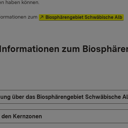
n haben können.
Externer Link:
nformationen zum
Biosphärengebiet Schwäbische Alb
Informationen zum Biosphäre
ung über das Biosphärengebiet Schwäbische A
 den Kernzonen