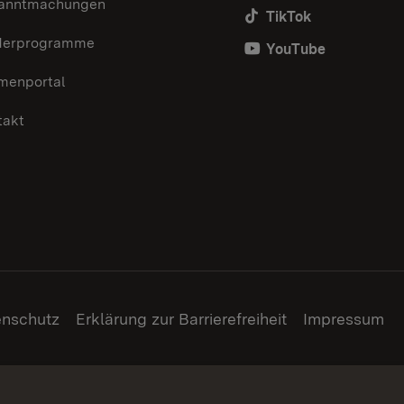
anntmachungen
TikTok
derprogramme
YouTube
menportal
takt
enschutz
Erklärung zur Barrierefreiheit
Impressum