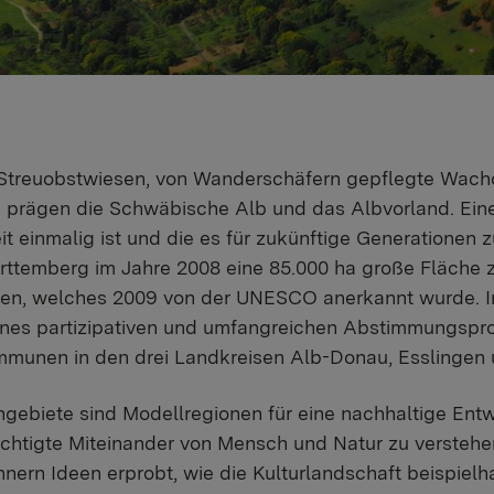
Streuobstwiesen, von Wanderschäfern gepflegte Wacho
 prägen die Schwäbische Alb und das Albvorland. Eine
it einmalig ist und die es für zukünftige Generationen
ttemberg im Jahre 2008 eine 85.000 ha große Fläche
en, welches 2009 von der UNESCO anerkannt wurde. I
es partizipativen und umfangreichen Abstimmungsproze
mmunen in den drei Landkreisen Alb-Donau, Esslingen 
gebiete sind Modellregionen für eine nachhaltige Entw
echtigte Miteinander von Mensch und Natur zu versteh
ern Ideen erprobt, wie die Kulturlandschaft beispielha