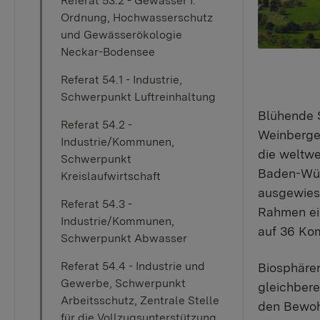
Referat 53.2 - Gewässer I.
Ordnung, Hochwasserschutz
und Gewässerökologie
Neckar-Bodensee
Referat 54.1 - Industrie,
Schwerpunkt Luftreinhaltung
Blühende 
Referat 54.2 -
Weinberge
Industrie/Kommunen,
die weltwe
Schwerpunkt
Baden-Wür
Kreislaufwirtschaft
ausgewies
Referat 54.3 -
Rahmen ein
Industrie/Kommunen,
auf 36 Ko
Schwerpunkt Abwasser
Referat 54.4 - Industrie und
Biosphären
Gewerbe, Schwerpunkt
gleichber
Arbeitsschutz, Zentrale Stelle
den Bewohn
für die Vollzugsunterstützung