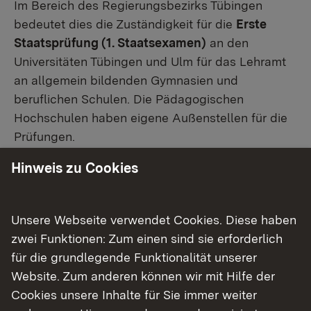
Im Bereich des Regierungsbezirks Tübingen
bedeutet dies die Zuständigkeit für die
Erste
Staatsprüfung (1. Staatsexamen)
an den
Universitäten Tübingen und Ulm für das Lehramt
an allgemein bildenden Gymnasien und
beruflichen Schulen. Die Pädagogischen
Hochschulen haben eigene Außenstellen für die
Prüfungen.
Hinweis zu Cookies
Die
Zweite Staatsprüfung (2. Staatsexamen am
Ende des Referendariats)
erfolgt für den
Einzugsbereich der Seminare für Didaktik und
Unsere Webseite verwendet Cookies. Diese haben
Lehrerbildung in Tübingen und Weingarten für das
zwei Funktionen: Zum einen sind sie erforderlich
gymnasiale Lehramt und das Lehramt an
für die grundlegende Funktionalität unserer
Beruflichen Schulen (hier auch teilweise Vor-Ort-
Website. Zum anderen können wir mit Hilfe der
Zuständigkeit für den Einzugsbereich des
Cookies unsere Inhalte für Sie immer weiter
Seminars Stuttgart).