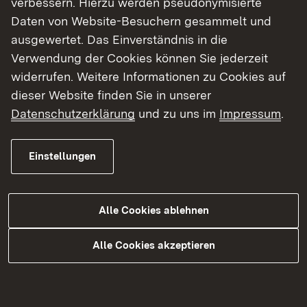
verbessern. Hierzu werden pseudonymisierte
Daten von Website-Besuchern gesammelt und
Für die Lehrämter Grundschule und
ausgewertet. Das Einverständnis in die
Sekundarstufe I (einschließlich der
Verwendung der Cookies können Sie jederzeit
Gemeinschaftsschulen) wird die (2.)
widerrufen. Weitere Informationen zu Cookies auf
Staatsprüfung in den Einzugsbereichen der
dieser Website finden Sie in unserer
Seminarstandorte Albstadt, Laupheim, Reutlingen
Datenschutzerklärung
und zu uns im
Impressum
.
und Weingarten durchgeführt.
Die landesweite Anerkennung ausländischer
Einstellungen
(Teil-) Prüfungsleistungen für die 1. Staatsprüfung
geschieht ebenfalls hier.
Alle Cookies ablehnen
Alle Cookies akzeptieren
Dokumente und Links
Externer Link:
LLPA in Tübingen