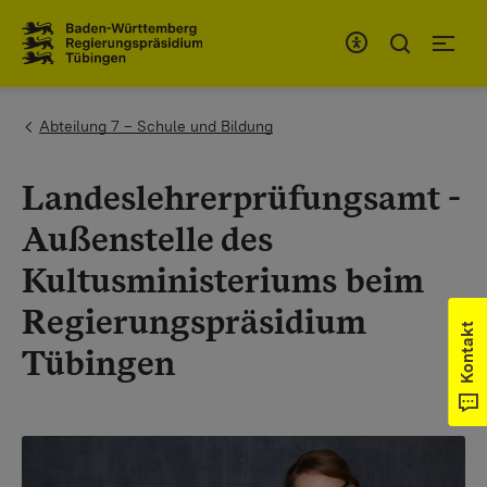
Zum Inhaltsbereich
Zur Hauptnavigation
You are here:
Abteilung 7 – Schule und Bildung
Landeslehrerprüfungsamt -
Außenstelle des
Kultusministeriums beim
Regierungspräsidium
Kontakt
Tübingen