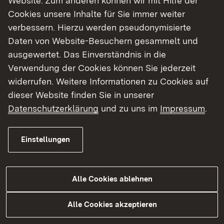
Website. Zum anderen können wir mit Hilfe der
Kontrolle der Rückverfolgbarkeit von
Cookies unsere Inhalte für Sie immer weiter
Fleischerei- und Aquakulturerzeugnissen
verbessern. Hierzu werden pseudonymisierte
Amtliche Futtermittelüberwachung
Daten von Website-Besuchern gesammelt und
ausgewertet. Das Einverständnis in die
Flächenbezogene Ausgleichsleistungen
Verwendung der Cookies können Sie jederzeit
im Gemeinsamen Antrag
widerrufen. Weitere Informationen zu Cookies auf
dieser Website finden Sie in unserer
Geschützte Herkunftsbezeichnungen und
garantiert traditionelle Spezialitäten
Datenschutzerklärung
und zu uns im
Impressum
.
EU-Schulprogramm
Einstellungen
Rohmilchgüteverordnung, Butter- und
Käseverordnung
Alle Cookies ablehnen
Ernährungsnotfallvorsorge
Alle Cookies akzeptieren