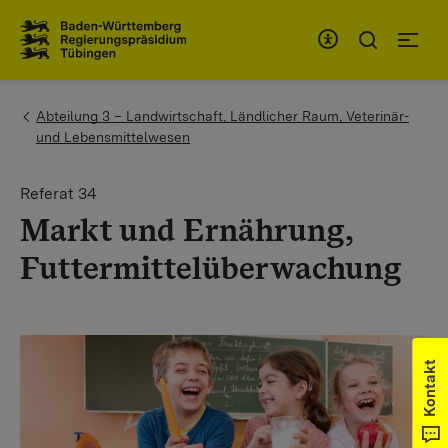
Zum Inhaltsbereich
Zur Hauptnavigation
You are here:
Abteilung 3 – Landwirtschaft, Ländlicher Raum, Veterinär-
und Lebensmittelwesen
Referat 34
Markt und Ernährung,
Futtermittelüberwachung
Kontakt