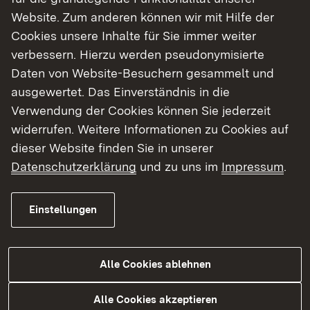
Website. Zum anderen können wir mit Hilfe der
Cookies unsere Inhalte für Sie immer weiter
Gebühren (gesetzlich geregelter
verbessern. Hierzu werden pseudonymisierte
Bereich)
Daten von Website-Besuchern gesammelt und
ausgewertet. Das Einverständnis in die
Externer Link:
Gebührenverordnung zum Mess- und
Verwendung der Cookies können Sie jederzeit
Eichwesen (MessEGebV)
widerrufen. Weitere Informationen zu Cookies auf
Externer Link:
Gebühren im Beschusswesen
dieser Website finden Sie in unserer
(Gebührenverordnung Wirtschaftsministerium -
Datenschutzerklärung
und zu uns im
Impressum
.
GebVO WM)
[Gebühren im Bereich Beschusswesen sind in der
Einstellungen
Anlage Gebührenverzeichnis unter
GebVerzNummer 14 aufgeführt]
Alle Cookies ablehnen
Regelungen für Tätigkeiten im
Alle Cookies akzeptieren