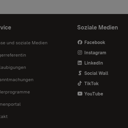
vice
Soziale Medien
Facebook
sse und soziale Medien
Instagram
erreferentin
LinkedIn
laubigungen
Social Wall
anntmachungen
TikTok
derprogramme
YouTube
menportal
takt