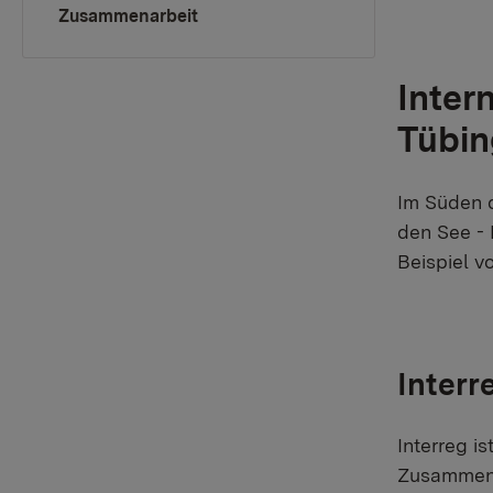
(current)
Zusammenarbeit
Inter
Tübi
Im Süden d
den See - 
Beispiel v
Interr
Interreg i
Zusammena