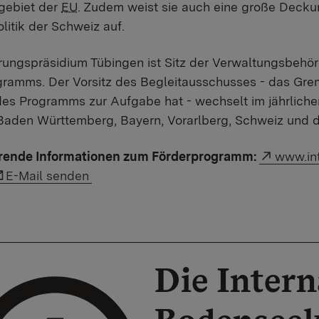
ebiet der
EU
. Zudem weist sie auch eine große Decku
litik der Schweiz auf.
rungspräsidium Tübingen ist Sitz der Verwaltungsbehö
ramms. Der Vorsitz des Begleitausschusses - das Grem
des Programms zur Aufgabe hat - wechselt im jährlic
Baden Württemberg, Bayern, Vorarlberg, Schweiz und d
Externe
rende Informationen zum Förderprogramm:
www.int
Link auf E-Mail:
E-Mail senden
Die Intern