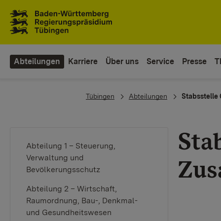
Zum Inhaltsbereich
Zur Hauptnavigation
Abteilungen
Karriere
Über uns
Service
Presse
T
You are here:
Tübingen
Abteilungen
Stabsstelle
Sta
Abteilung 1 – Steuerung,
Verwaltung und
Zus
Bevölkerungsschutz
Abteilung 2 – Wirtschaft,
Raumordnung, Bau-, Denkmal-
und Gesundheitswesen