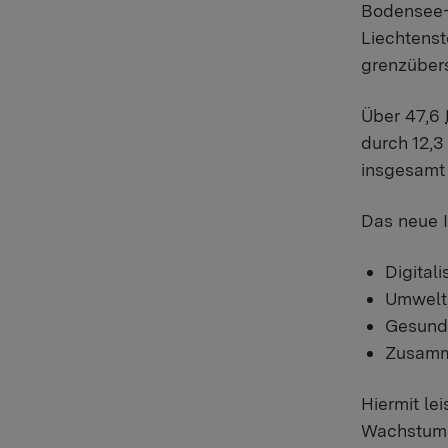
Bodensee-H
Liechtenst
grenzübers
Über 47,6
durch 12,3
insgesamt
Das neue I
Digital
Umwelt,
Gesundh
Zusamm
Hiermit le
Wachstum. 