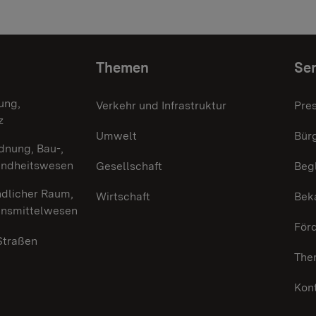
Themen
Ser
ung,
Verkehr und Infrastruktur
Pre
z
Umwelt
Bürg
dnung, Bau-,
undheitswesen
Gesellschaft
Beg
ndlicher Raum,
Wirtschaft
Bek
ensmittelwesen
För
 Straßen
The
Kon