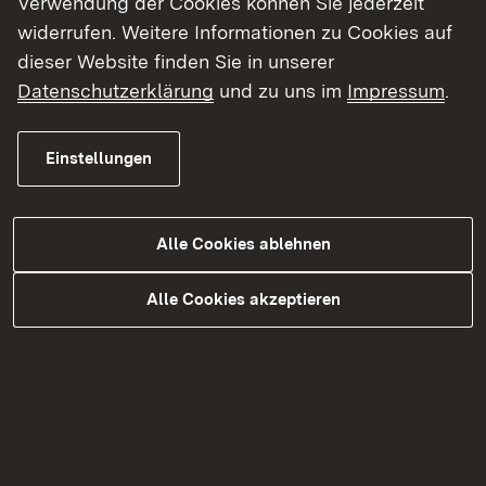
Verwendung der Cookies können Sie jederzeit
Häufig nachgefragt
widerrufen. Weitere Informationen zu Cookies auf
dieser Website finden Sie in unserer
Datenschutzerklärung
und zu uns im
Impressum
.
Planungen im Regierungsbezirk Tübingen
Aktuelle Planfeststellungsverfahren - Straßen​
Einstellungen
Radverkehr
Scoping-Verfahren
Alle Cookies ablehnen
Lärmschutz an Straßen
Grunderwerb
Alle Cookies akzeptieren
Bedarfsplanung und Finanzierung
Planfeststellung
Öffentlichkeitsbeteiligung in der
Straßenbauverwaltung