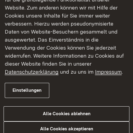
Website. Zum anderen können wir mit Hilfe der
Cookies unsere Inhalte für Sie immer weiter
verbessern. Hierzu werden pseudonymisierte
Daten von Website-Besuchern gesammelt und
Häufig nachgefragt
ausgewertet. Das Einverständnis in die
Verwendung der Cookies können Sie jederzeit
widerrufen. Weitere Informationen zu Cookies auf
Planungen im Regierungsbezirk Tübingen
dieser Website finden Sie in unserer
Aktuelle Planfeststellungsverfahren - Straßen​
Datenschutzerklärung
und zu uns im
Impressum
.
Radverkehr
Scoping-Verfahren
Einstellungen
Lärmschutz an Straßen
Grunderwerb
Alle Cookies ablehnen
Bedarfsplanung und Finanzierung
Alle Cookies akzeptieren
Planfeststellung