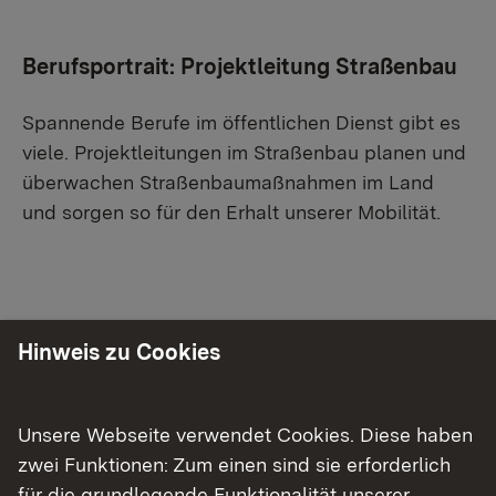
Berufsportrait: Projektleitung Straßenbau
Spannende Berufe im öffentlichen Dienst gibt es
viele. Projektleitungen im Straßenbau planen und
überwachen Straßenbaumaßnahmen im Land
und sorgen so für den Erhalt unserer Mobilität.
Wenn Sie externe Videos von YouTube aktivieren,
werden Daten automatisiert an diesen Anbieter
übertragen.
Mehr Informationen
Hinweis zu Cookies
Einmalig aktivieren
Unsere Webseite verwendet Cookies. Diese haben
zwei Funktionen: Zum einen sind sie erforderlich
für die grundlegende Funktionalität unserer