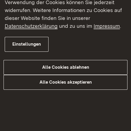
Beurteilung unter den Aspekten Arbeitsschutz
Verwendung der Cookies können Sie jederzeit
und Umweltschutz,
widerrufen. Weitere Informationen zu Cookies auf
die Überwachung der Anlagen auf diesen
dieser Website finden Sie in unserer
Betriebsgeländen,
Datenschutzerklärung
und zu uns im
Impressum
.
für die Fachaufsicht über die unteren
Imissionsschutzbehörden,
Einstellungen
Erstellung von Luftreinhalteplänen.
Alle Cookies ablehnen
Top-Themen
Alle Cookies akzeptieren
Luftreinhaltung