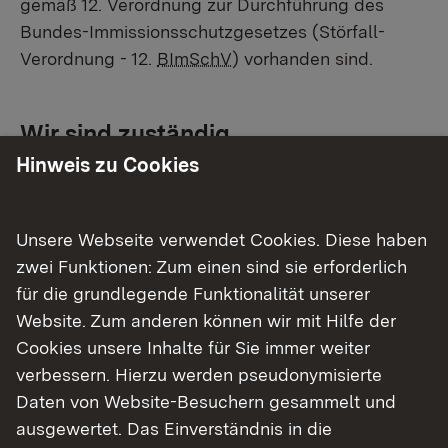
gemäß 12. Verordnung zur Durchführung des
Bundes-Immissionsschutzgesetzes (Störfall-
Verordnung - 12.
BImSchV
) vorhanden sind.
Wir sind zuständig ...
Hinweis zu Cookies
für die Durchführung
immissionsschutzrechtlicher und
wasserrechtlicher Verfahren,
Unsere Webseite verwendet Cookies. Diese haben
bei arbeitsschutzrechtlichen Entscheidungen,
zwei Funktionen: Zum einen sind sie erforderlich
insbesondere für den Vollzug des
für die grundlegende Funktionalität unserer
Arbeitsschutzgesetzes, der
Website. Zum anderen können wir mit Hilfe der
Betriebssicherheitsverordnung und der
Cookies unsere Inhalte für Sie immer weiter
Gefahrstoffverordnung,
verbessern. Hierzu werden pseudonymisierte
im Rahmen von Baugenehmigungen (für die
Daten von Website-Besuchern gesammelt und
zugeordneten Betriebe) für die fachtechnische
ausgewertet. Das Einverständnis in die