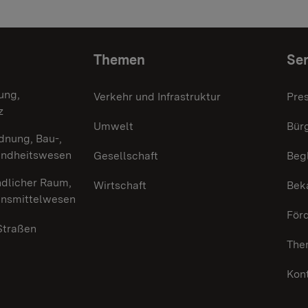
Themen
Ser
ung,
Verkehr und Infrastruktur
Pre
z
Umwelt
Bürg
dnung, Bau-,
undheitswesen
Gesellschaft
Beg
ndlicher Raum,
Wirtschaft
Bek
ensmittelwesen
För
 Straßen
The
Kon