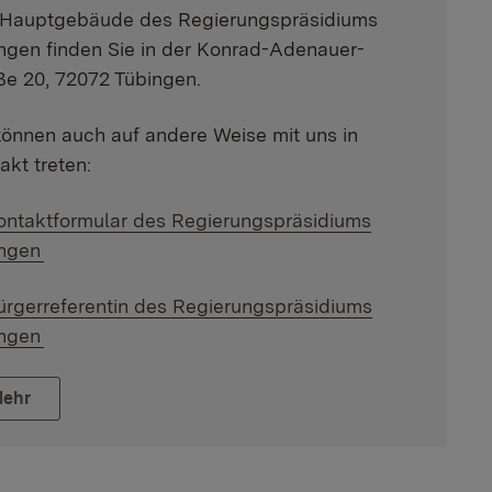
Hauptgebäude des Regierungspräsidiums
ngen finden Sie in der Konrad-Adenauer-
ße 20, 72072 Tübingen.
können auch auf andere Weise mit uns in
akt treten:
terner Link:
ontaktformular des Regierungspräsidiums
ngen
terner Link:
ürgerreferentin des Regierungspräsidiums
ngen
ehr