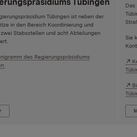
erungspräsidiums Tübingen
Das 
Tübi
ierungspräsidium Tübingen ist neben der
Stra
tze in den Bereich Koordinierung und
 zwei Stabsstellen und acht Abteilungen
Sie 
ert.
Kont
ner Link:
nigramm des Regierungspräsidiums
Ex
K
en
Tübi
Ex
B
Tübi
r
M