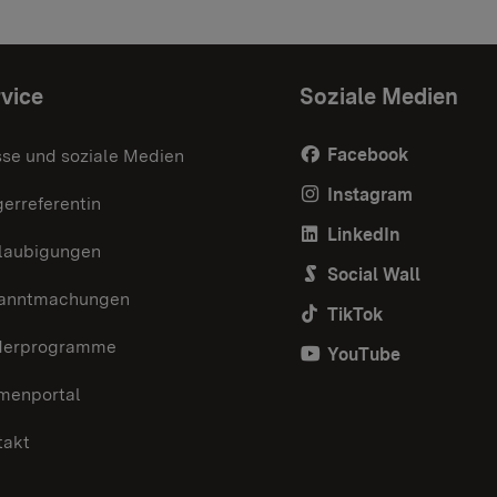
vice
Soziale Medien
Facebook
sse und soziale Medien
Instagram
erreferentin
LinkedIn
laubigungen
Social Wall
anntmachungen
TikTok
derprogramme
YouTube
menportal
takt