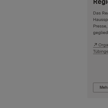
Regi
Das Reg
Hausspi
Presse,
geglied
Exter
Orga
Tübing
Meh