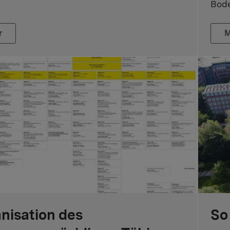
Bode
r
M
nisation des
So