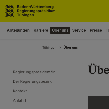
Zum Inhaltsbereich
Zur Hauptnavigation
(current)
Abteilungen
Karriere
Über uns
Service
Presse
T
You are here:
Tübingen
Über uns
Übe
Regierungspräsident/in
Der Regierungsbezirk
Kontakt
Anfahrt