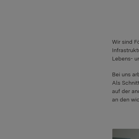
Wir sind F
Infrastruk
Lebens- u
Bei uns ar
Als Schnit
auf der an
an den wic