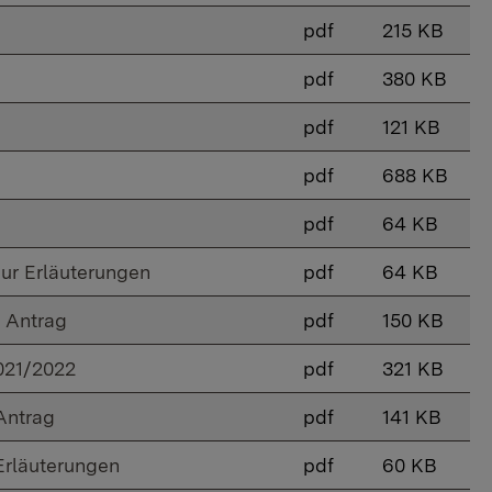
pdf
215 KB
pdf
380 KB
pdf
121 KB
pdf
688 KB
pdf
64 KB
ur Erläuterungen
pdf
64 KB
 Antrag
pdf
150 KB
021/2022
pdf
321 KB
Antrag
pdf
141 KB
Erläuterungen
pdf
60 KB