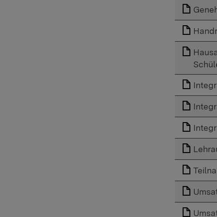
Geneh
Handr
Hausa
Schül
Integ
Integ
Integ
Lehra
Teiln
Umsat
Umsat