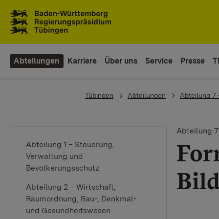
Zum Inhaltsbereich
Zur Hauptnavigation
Abteilungen
Karriere
Über uns
Service
Presse
T
You are here:
Tübingen
Abteilungen
Abteilung 7
Abteilung 7
For
Abteilung 1 – Steuerung,
Verwaltung und
Bevölkerungsschutz
Bil
Abteilung 2 – Wirtschaft,
Raumordnung, Bau-, Denkmal-
und Gesundheitswesen