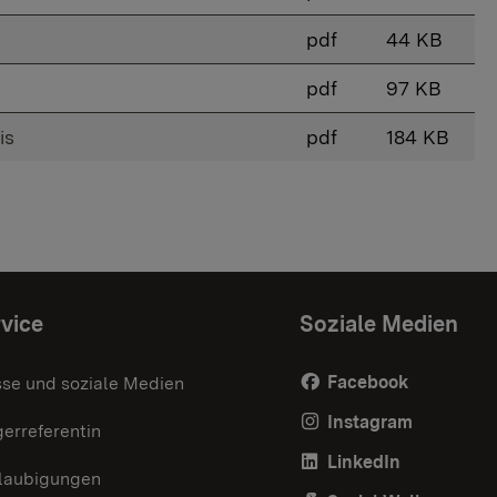
pdf
44 KB
pdf
97 KB
is
pdf
184 KB
vice
Soziale Medien
Facebook
sse und soziale Medien
Instagram
erreferentin
LinkedIn
laubigungen