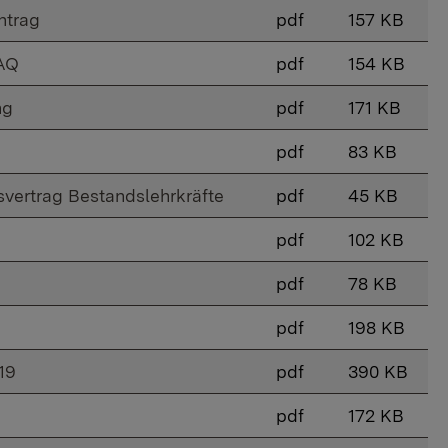
ntrag
pdf
157 KB
FAQ
pdf
154 KB
ng
pdf
171 KB
pdf
83 KB
svertrag Bestandslehrkräfte
pdf
45 KB
pdf
102 KB
pdf
78 KB
pdf
198 KB
19
pdf
390 KB
pdf
172 KB