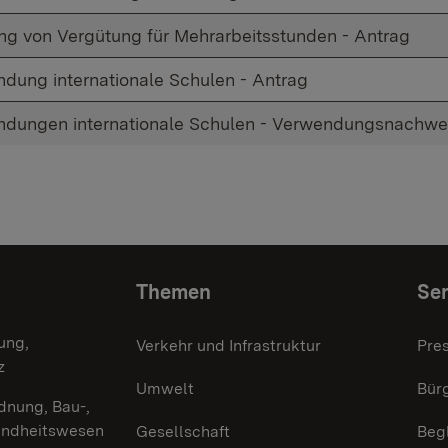
ng von Vergütung für Mehrarbeitsstunden - Antrag
dung internationale Schulen - Antrag
dungen internationale Schulen - Verwendungsnachwe
Themen
Ser
ung,
Verkehr und Infrastruktur
Pre
z
Umwelt
Bürg
dnung, Bau-,
undheitswesen
Gesellschaft
Beg