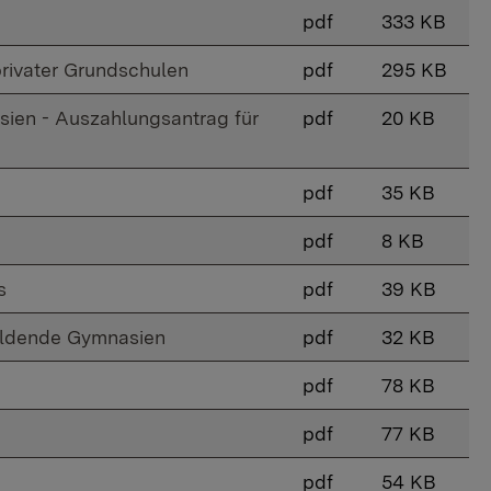
pdf
333 KB
rivater Grundschulen
pdf
295 KB
ien - Auszahlungsantrag für
pdf
20 KB
pdf
35 KB
pdf
8 KB
s
pdf
39 KB
bildende Gymnasien
pdf
32 KB
pdf
78 KB
pdf
77 KB
pdf
54 KB