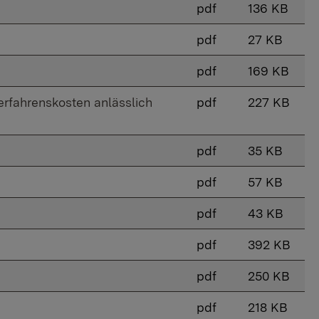
pdf
136 KB
pdf
27 KB
pdf
169 KB
erfahrenskosten anlässlich
pdf
227 KB
pdf
35 KB
pdf
57 KB
pdf
43 KB
pdf
392 KB
pdf
250 KB
pdf
218 KB