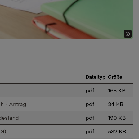
Dateityp
Größe
pdf
168 KB
h - Antrag
pdf
34 KB
desland
pdf
199 KB
hG)
pdf
582 KB