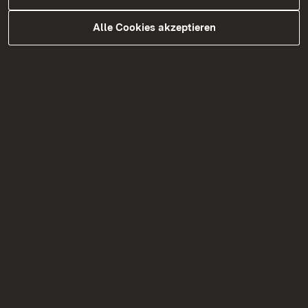
Alle Cookies akzeptieren
30.07.2026
|
Schule
Verabschiedung von
Abteilungspräsidentin Dr. Susanne
Pacher am 22.07.26 an der Beruflichen
Berta-Benz-Schule in Sigmaringen
Mehr
03.07.2026
| Tierseuchen
Nachgefragt: Was passiert eigentlich, wenn
...