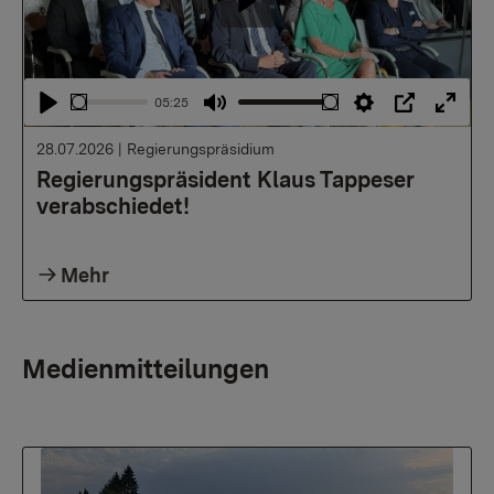
Abspielen
05:25
Abspielen
Stummschalten
Einstellungen
PIP
Vollb
28.07.2026
|
Regierungspräsidium
Regierungspräsident Klaus Tappeser
verabschiedet!
Mehr
Medienmitteilungen