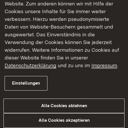
Website. Zum anderen können wir mit Hilfe der
Cookies unsere Inhalte für Sie immer weiter
verbessern. Hierzu werden pseudonymisierte
Häufig nachgefragt
Daten von Website-Besuchern gesammelt und
ausgewertet. Das Einverständnis in die
Verwendung der Cookies können Sie jederzeit
Planungen im Regierungsbezirk Tübingen
widerrufen. Weitere Informationen zu Cookies auf
Aktuelle Planfeststellungsverfahren - Straßen​
dieser Website finden Sie in unserer
Datenschutzerklärung
und zu uns im
Impressum
.
Radverkehr
Scoping-Verfahren
Einstellungen
Lärmschutz an Straßen
Grunderwerb
Bedarfsplanung und Finanzierung
Alle Cookies ablehnen
Planfeststellung
Alle Cookies akzeptieren