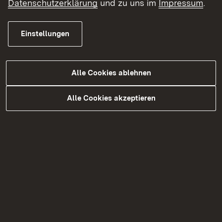
Datenschutzerklärung
und zu uns im
Impressum
.
Ort
*
Einstellungen
Alle Cookies ablehnen
Land
Alle Cookies akzeptieren
Telefon
E-Mail Adresse
*
Ihre Nachricht an uns
*