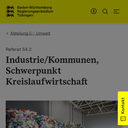
Zum Inhaltsbereich
Zur Hauptnavigation
You are here:
Abteilung 5 – Umwelt
Referat 54.2
Industrie/Kommunen,
Schwerpunkt
Kreislaufwirtschaft
Kontakt