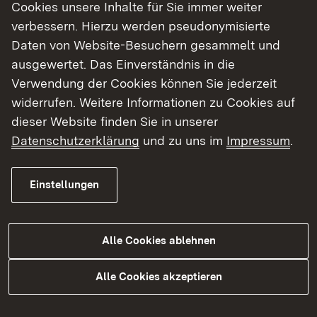
AbfBeauftrV
Cookies unsere Inhalte für Sie immer weiter
§ 4 in Verbindung mit Anhang 5
verbessern. Hierzu werden pseudonymisierte
Nummer 9 der Deponieverordnung -
Daten von Website-Besuchern gesammelt und
DepV
ausgewertet. Das Einverständnis in die
Die Bekanntgabe der für die
Verwendung der Cookies können Sie jederzeit
Fremdkontrolle zuständigen Stellen nach
widerrufen. Weitere Informationen zu Cookies auf
§ 11 Abs. 4 der Gewerbeabfallverordnung -
dieser Website finden Sie in unserer
GewAbfV
Datenschutzerklärung
und zu uns im
Impressum
.
Die Anerkennung der Träger der
Qualitätssicherung nach
Einstellungen
§ 20 Abs. 1 der Klärschlammverordnung –
AbfKlärV
Alle Cookies ablehnen
Des Weiteren wirken wir bei der Zertifizierung
von Entsorgungsunternehmen zu
Alle Cookies akzeptieren
Entsorgungsfachbetrieben durch technische
Überwachungsorganisationen bzw. durch