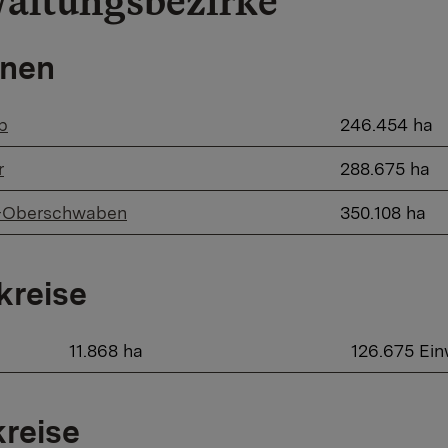
altungsbezirke
onen
b
​246.454 ha
r
​288.675 ha
e-Oberschwaben
​350.108 ha
kreise
11.868 ha
126.675 Ei
reise