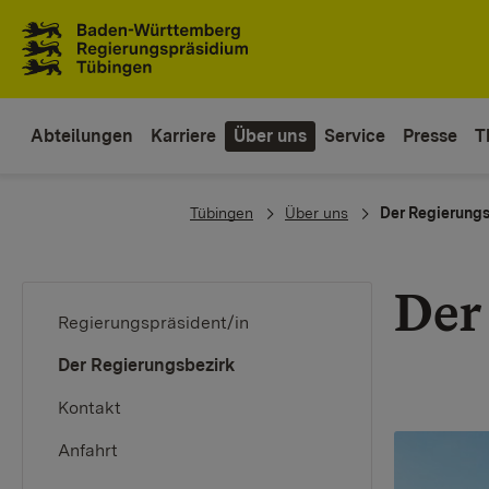
Zum Inhaltsbereich
Zur Hauptnavigation
Abteilungen
Karriere
Über uns
Service
Presse
T
You are here:
Tübingen
Über uns
Der Regierungs
Der
Regierungspräsident/in
(current)
Der Regierungsbezirk
Kontakt
Anfahrt