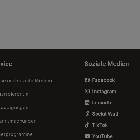
vice
Soziale Medien
Facebook
sse und soziale Medien
Instagram
erreferentin
LinkedIn
laubigungen
Social Wall
anntmachungen
TikTok
derprogramme
YouTube