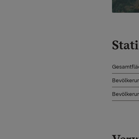
Stat
​Gesamtfl
Bevölkeru
​Bevölkeru