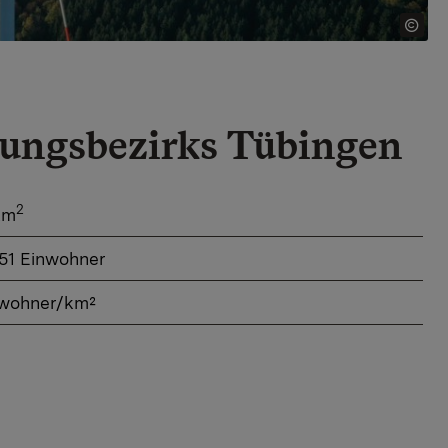
erungsbezirks Tübingen
2
km
951 Einwohner
inwohner/km²