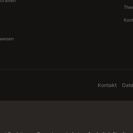
 Straßen
The
Kon
swesen
g
Kontakt
Dat