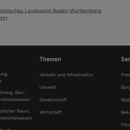
atistisches Landesamt Baden-Württemberg
021
Themen
Ser
ung,
Verkehr und Infrastruktur
Pre
z
Umwelt
Bürg
dnung, Bau-,
undheitswesen
Gesellschaft
Beg
ndlicher Raum,
Wirtschaft
Bek
ensmittelwesen
För