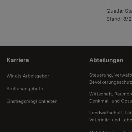
Quelle:
St
Stand: 3/2
Themenübersicht
Karriere
Abteilungen
Steuerung, Verwalt
Wir als Arbeitgeber
Bevölkerungsschut
Stellenangebote
Wirtschaft, Raumor
Denkmal- und Ges
Einstiegsmöglichkeiten
Landwirtschaft, Lä
Veterinär- und Leb