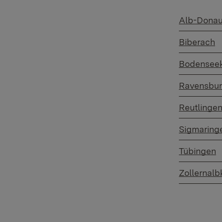
​Alb-Donau
​Biberach
​Bodenseek
​Ravensbu
​Reutlinge
​Sigmaring
​Tübingen
​Zollernalb