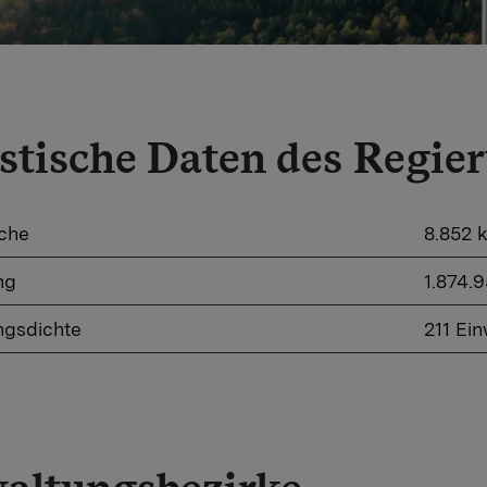
istische Daten des Regi
äche
​8.852 
ng
​1.874.
ngsdichte
​211 E