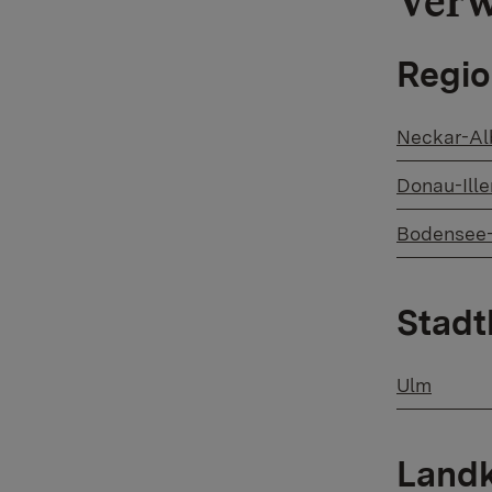
Verw
Regi
Neckar-Al
Donau-Ille
​Bodense
Stadt
​Ulm
Landk