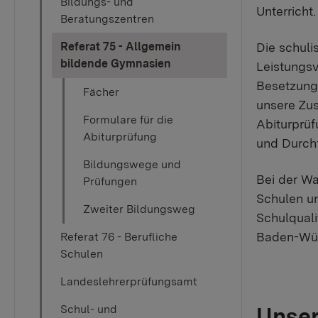
Bildungs- und
Unterricht.
Beratungszentren
Die schuli
Referat 75 - Allgemein
(current)
bildende Gymnasien
Leistungsv
Besetzung 
Fächer
unsere Zus
Formulare für die
Abiturprüf
Abiturprüfung
und Durch
Bildungswege und
Bei der W
Prüfungen
Schulen un
Zweiter Bildungsweg
Schulquali
Baden-Wür
Referat 76 - Berufliche
Schulen
Landeslehrerprüfungsamt
Unser
Schul- und