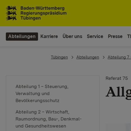
Zum Inhaltsbereich
Zur Hauptnavigation
Abteilungen
Karriere
Über uns
Service
Presse
T
You are here:
Tübingen
Abteilungen
Abteilung 7
Referat 75
All
Abteilung 1 – Steuerung,
Verwaltung und
Bevölkerungsschutz
Abteilung 2 – Wirtschaft,
Raumordnung, Bau-, Denkmal-
und Gesundheitswesen