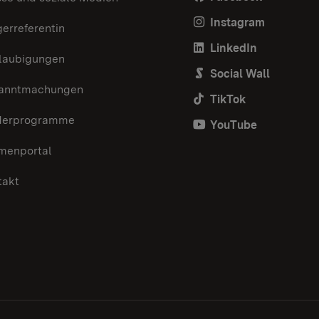
Instagram
erreferentin
LinkedIn
laubigungen
Social Wall
anntmachungen
TikTok
derprogramme
YouTube
menportal
takt