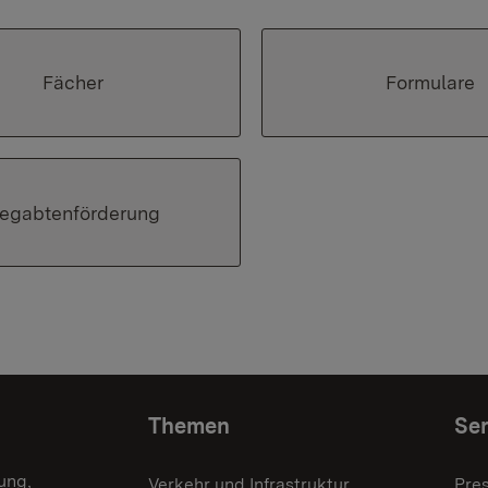
Fächer
Formulare
egabtenförderung
Themen
Ser
ung,
Verkehr und Infrastruktur
Pre