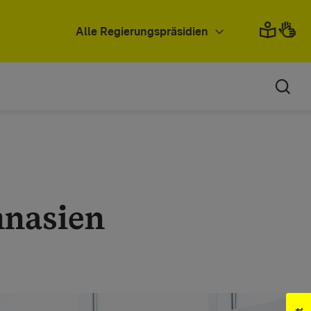
Alle Regierungspräsidien
mnasien