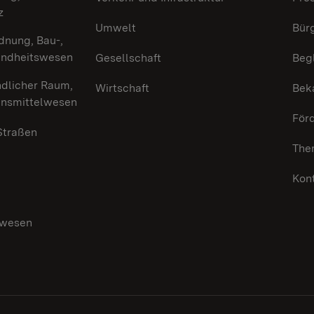
z
Umwelt
Bürg
dnung, Bau-,
undheitswesen
Gesellschaft
Beg
ndlicher Raum,
Wirtschaft
Bek
ensmittelwesen
För
 Straßen
The
Kon
swesen
g