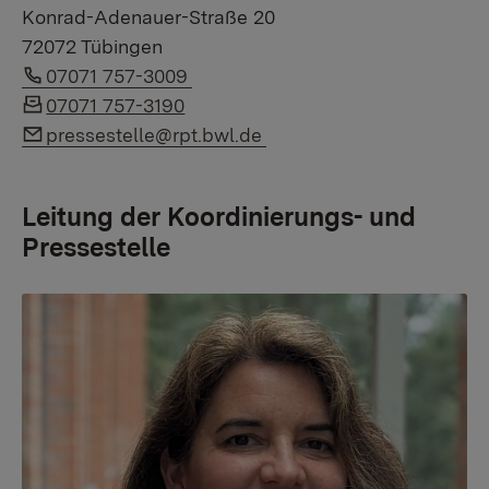
Konrad-Adenauer-Straße 20
72072 Tübingen
Link auf Telefonnummer:
07071 757-3009
07071 757-3190
Link auf E-Mail:
pressestelle@rpt.bwl.de
Leitung der Koordinierungs- und
Pressestelle