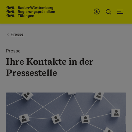
Zum Inhaltsbereich
Zur Hauptnavigation
You are here:
Presse
Presse
Ihre Kontakte in der
Pressestelle