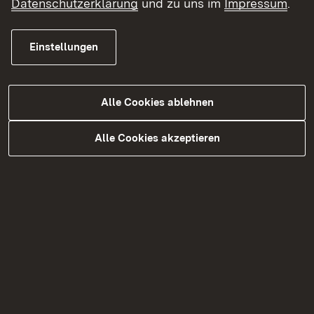
Datenschutzerklärung
und zu uns im
Impressum
.
Einstellungen
Alle Cookies ablehnen
Alle Cookies akzeptieren
Sabrina Lorenz
Pressesprecherin
Link auf Telefonnummer:
07071 757-3078
Link auf E-Mail:
E-Mail senden
Abteilung 1
Abteilung 3