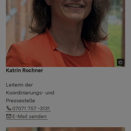
Katrin Rochner
Leiterin der
Koordinierungs- und
Pressestelle
Link auf Telefonnummer:
07071 757 -3131
Link auf E-Mail:
E-Mail senden