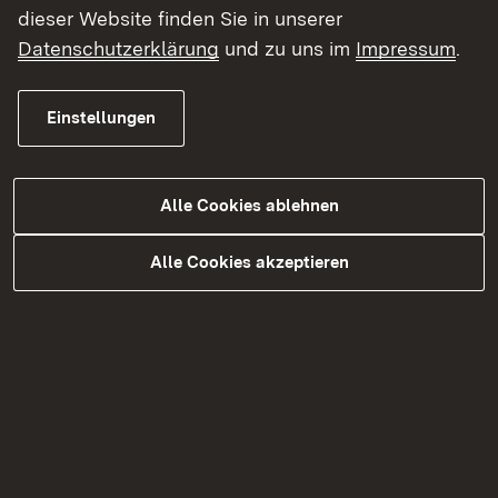
Aktuelle Planfeststellungsverfahren - Straßen​
dieser Website finden Sie in unserer
Datenschutzerklärung
und zu uns im
Impressum
.
Radverkehr
Scoping-Verfahren
Lärmschutz an Straßen
Grunderwerb
Einstellungen
Bedarfsplanung und Finanzierung
Alle Cookies ablehnen
Planfeststellung
Alle Cookies akzeptieren
Öffentlichkeitsbeteiligung in der
Straßenbauverwaltung
Natur- und Umweltschutz an
Verkehrswegen
Straßenplanung