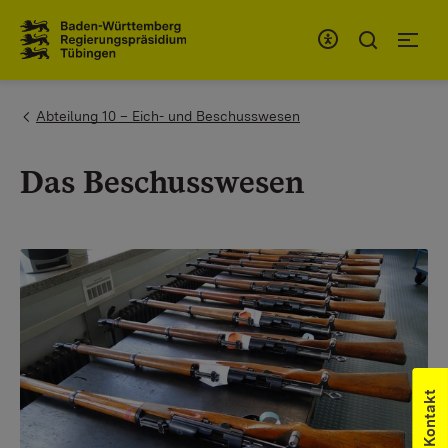
Zum Inhaltsbereich
Zur Hauptnavigation
You are here:
Abteilung 10 – Eich- und Beschusswesen
Das Beschusswesen
Kontakt