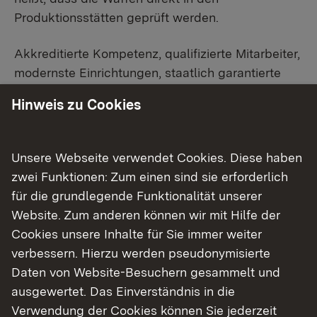
Produktionsstätten geprüft werden.
Akkreditierte Kompetenz, qualifizierte Mitarbeiter,
modernste Einrichtungen, staatlich garantierte
Neutralität und Unabhängigkeit, anerkanntes
Hinweis zu Cookies
Engagement in Gremien für Normen und
Prüfrichtllinien sowie eine effizient ausgerichtete
Verwaltung sichern dem Beschussamt Ulm
Unsere Webseite verwendet Cookies. Diese haben
national und international hohes Ansehen. Basis
zwei Funktionen: Zum einen sind sie erforderlich
der Leistungsfähigkeit des Beschussamts Ulm ist
für die grundlegende Funktionalität unserer
nicht zuletzt aber auch die enge Kooperation mit
Website. Zum anderen können wir mit Hilfe der
den Partnern aus der mittelständischen
Cookies unsere Inhalte für Sie immer weiter
Waffenindustrie, dem Büchsenmacherhandwerk,
verbessern. Hierzu werden pseudonymisierte
mit Ingenieurbüros und Herstellerfirmen aus dem
Daten von Website-Besuchern gesammelt und
Bereich des Personen- und Objektschutzes, mit
ausgewertet. Das Einverständnis in die
Behörden, Polizei, Sicherheitskräften, Bundeswehr
Verwendung der Cookies können Sie jederzeit