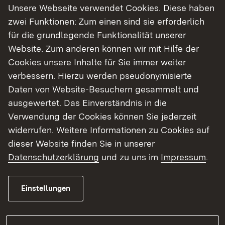
Link auf Datei:
Gasdruckmessung, Energiebestimmung und
Unsere Webseite verwendet Cookies. Diese haben
Zulassung (pdf)
zwei Funktionen: Zum einen sind sie erforderlich
Link auf Datei:
Antrag auf Zulassung von
für die grundlegende Funktionalität unserer
Munition/Fabrikationskontrolle
(pdf)
Website. Zum anderen können wir mit Hilfe der
Link auf Datei:
Antrag auf Zertifizierung/Erprobung von
Cookies unsere Inhalte für Sie immer weiter
Patronen (pdf)
verbessern. Hierzu werden pseudonymisierte
Daten von Website-Besuchern gesammelt und
Weitere Informationen Munition
ausgewertet. Das Einverständnis in die
Verwendung der Cookies können Sie jederzeit
widerrufen. Weitere Informationen zu Cookies auf
Link auf Datei:
Munitionszulassung Hersteller ohne
dieser Website finden Sie in unserer
Messkompetenz (pdf)
Datenschutzerklärung
und zu uns im
Impressum
.
Einstellungen
Gebühren, Entgelte und AGBs des EBBW