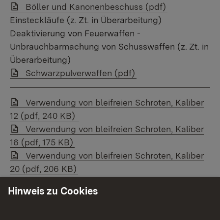
Link auf Datei:
Böller und Kanonenbeschuss (pdf)
Einsteckläufe (z. Zt. in Überarbeitung)
Deaktivierung von Feuerwaffen -
Unbrauchbarmachung von Schusswaffen (z. Zt. in
Überarbeitung)
Link auf Datei:
Schwarzpulverwaffen (pdf)
Link auf Datei:
Verwendung von bleifreien Schroten, Kaliber
12 (pdf, 240 KB)
Link auf Datei:
Verwendung von bleifreien Schroten, Kaliber
16 (pdf, 175 KB)
Link auf Datei:
Verwendung von bleifreien Schroten, Kaliber
20 (pdf, 206 KB)
Hinweis zu Cookies
Formulare Munition