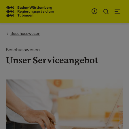
Zum Inhaltsbereich
Zur Hauptnavigation
You are here:
Beschusswesen
Beschusswesen
Unser Serviceangebot