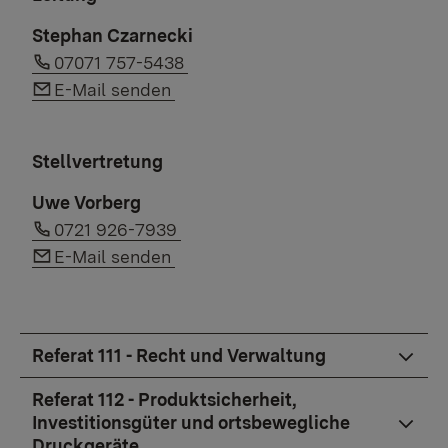
Stephan Czarnecki
Link auf Telefonnummer:
07071 757-5438
Link auf E-Mail:
E-Mail senden
Stellvertretung
Uwe Vorberg
Link auf Telefonnummer:
0721 926-7939
Link auf E-Mail:
E-Mail senden
Referat 111 - Recht und Verwaltung
Referat 112 - Produktsicherheit,
Investitionsgüter und ortsbewegliche
Druckgeräte