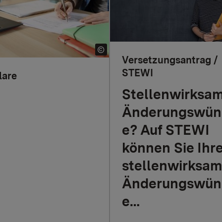
Versetzungsantrag /
STEWI
lare
Stellenwirksa
Änderungswün
e? Auf STEWI
können Sie Ihr
stellenwirksa
Änderungswün
e…