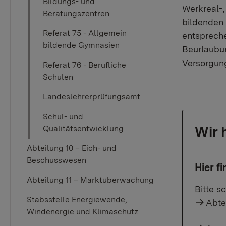
Bildungs- und
Werkreal-
Beratungszentren
bildenden 
Referat 75 - Allgemein
entspreche
bildende Gymnasien
Beurlaubun
Versorgung
Referat 76 - Berufliche
Schulen
Landeslehrerprüfungsamt
Schul- und
Wir 
Qualitätsentwicklung
Abteilung 10 – Eich- und
Beschusswesen
Hier f
Abteilung 11 – Marktüberwachung
Bitte s
Stabsstelle Energiewende,
Abte
Windenergie und Klimaschutz