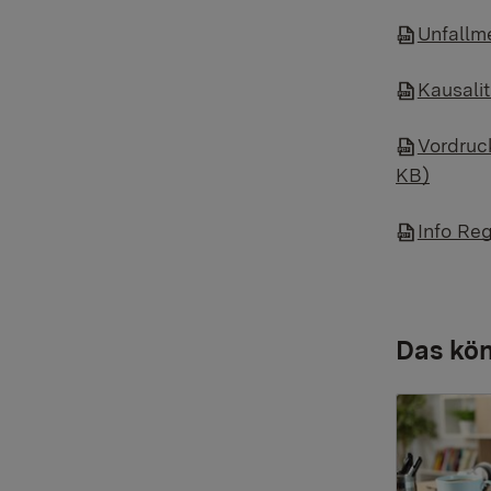
Unfallm
Kausali
Vordruck
KB)
Info Re
Das kön