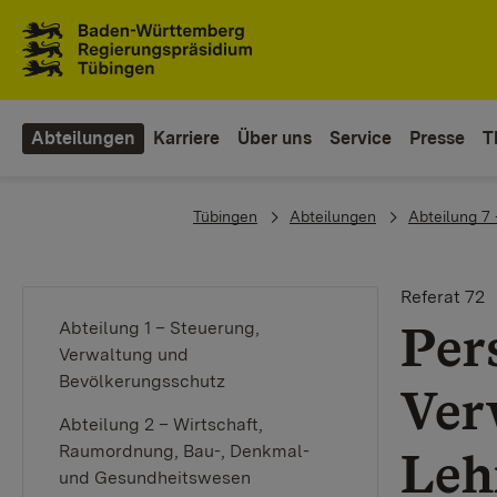
Zum Inhaltsbereich
Zur Hauptnavigation
Abteilungen
Karriere
Über uns
Service
Presse
T
You are here:
Tübingen
Abteilungen
Abteilung 7
Referat 72
Per
Abteilung 1 – Steuerung,
Verwaltung und
Bevölkerungsschutz
Ver
Abteilung 2 – Wirtschaft,
Raumordnung, Bau-, Denkmal-
Leh
und Gesundheitswesen