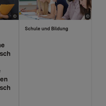
Schule und Bildung
me
sch
e
men
sch