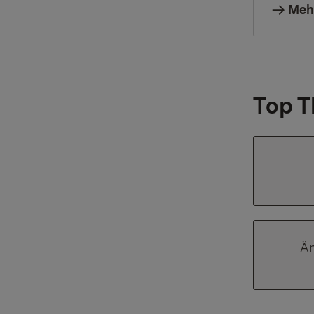
Meh
Top 
Än