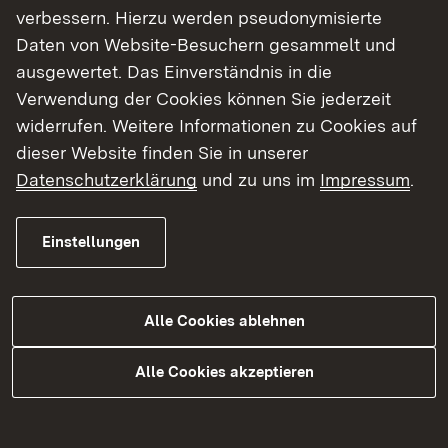
Prostituiertenschutz
verbessern. Hierzu werden pseudonymisierte
Daten von Website-Besuchern gesammelt und
Handwerksrecht
ausgewertet. Das Einverständnis in die
Preisrecht
Verwendung der Cookies können Sie jederzeit
widerrufen. Weitere Informationen zu Cookies auf
Anbauvereinigungen (KCanG) -
dieser Website finden Sie in unserer
Überwachungsbehörde
Datenschutzerklärung
und zu uns im
Impressum
.
Fachaufsicht über die unteren
Verwaltungsbehörden
Einstellungen
Alle Cookies ablehnen
Top Themen
Alle Cookies akzeptieren
Förderprogramme