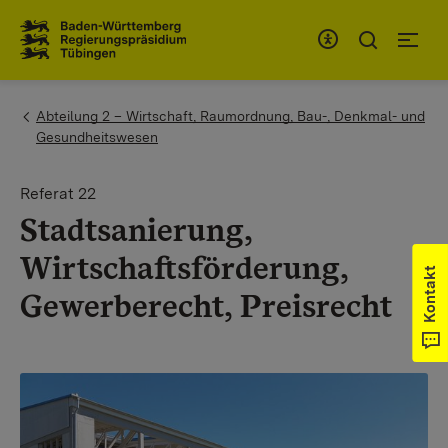
Zum Inhaltsbereich
Zur Hauptnavigation
You are here:
Abteilung 2 – Wirtschaft, Raumordnung, Bau-, Denkmal- und
Gesundheitswesen
Referat 22
Stadtsanierung,
Wirtschaftsförderung,
Kontakt
Gewerberecht, Preisrecht