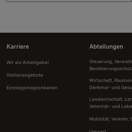
Themenübersicht
Karriere
Abteilungen
Steuerung, Verwalt
Wir als Arbeitgeber
Bevölkerungsschut
Stellenangebote
Wirtschaft, Raumor
Denkmal- und Ges
Einstiegsmöglichkeiten
Landwirtschaft, Lä
Veterinär- und Leb
Mobilität, Verkehr,
Umwelt