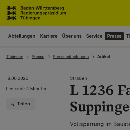
Zum Inhaltsbereich
Zur Hauptnavigation
Abteilungen
Karriere
Über uns
Service
Presse
T
You are here:
Tübingen
Presse
Pressemitteilungen
Artikel
18.06.2026
Straßen
L 1236 F
Lesezeit:
4 Minuten
Suppinge
Teilen
Vollsperrung im Baust