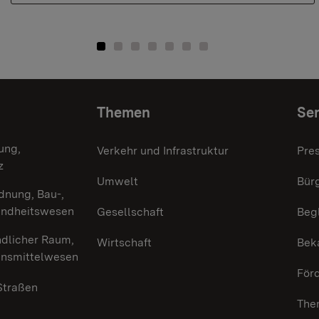
Themen
Ser
ung,
Verkehr und Infrastruktur
Pre
z
Umwelt
Bürg
dnung, Bau-,
undheitswesen
Gesellschaft
Beg
ndlicher Raum,
Wirtschaft
Bek
ensmittelwesen
För
 Straßen
The