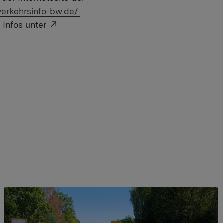
:
verkehrsinfo-bw.de/
Externer Link:
 Infos unter