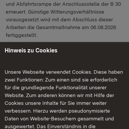
und Abfahrtsrampe der Anschlussstelle der B 30
erneuert. Günstige Witterungsverhältnisse
vorausgesetzt wird mit dem Abschluss dieser
Arbeiten die Gesamtmaßnahme am 06.08.2026
fertiggestellt.
Kosten
Hinweis zu Cookies
Die Kosten der Erneuerung des Fahrbahnbelags
Unsere Webseite verwendet Cookies. Diese haben
belaufen sich auf rund 620.000 Euro. Diese
zwei Funktionen: Zum einen sind sie erforderlich
werden vom Land Baden-Württemberg getragen.
für die grundlegende Funktionalität unserer
Die Kosten der Einfädelspur und Erneuerung des
Website. Zum anderen können wir mit Hilfe der
Belags auf der Rampe der B 30 in Höhe 460.000
Cookies unsere Inhalte für Sie immer weiter
Euro trägt die Bundesrepublik Deutschland.
verbessern. Hierzu werden pseudonymisierte
Verkehrsführung:
Daten von Website-Besuchern gesammelt und
ausgewertet. Das Einverständnis in die