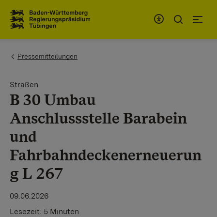
Zum Inhaltsbereich
Zur Hauptnavigation
You are here:
Pressemitteilungen
Straßen
B 30 Umbau
Anschlussstelle Barabein
und
Fahrbahndeckenerneuerun
g L 267
09.06.2026
Lesezeit:
5 Minuten