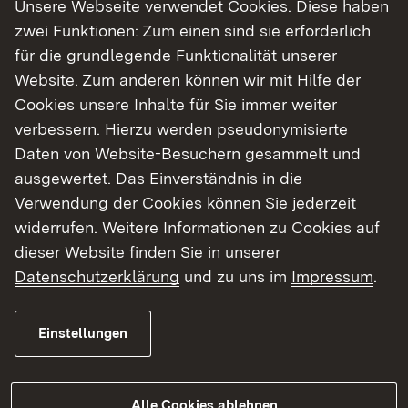
Zusammenhang mit der Maßnahme entstehenden
Unsere Webseite verwendet Cookies. Diese haben
Beeinträchtigungen.
zwei Funktionen: Zum einen sind sie erforderlich
für die grundlegende Funktionalität unserer
Hintergrundinformationen
Website. Zum anderen können wir mit Hilfe der
Cookies unsere Inhalte für Sie immer weiter
Weitere Informationen zu den einzelnen Vorhaben
verbessern. Hierzu werden pseudonymisierte
können auf der Projektwebsite des
Daten von Website-Besuchern gesammelt und
Regierungspräsidium Tübingens abgerufen
ausgewertet. Das Einverständnis in die
werden:
Verwendung der Cookies können Sie jederzeit
widerrufen. Weitere Informationen zu Cookies auf
B 28 Bad Urach Teilerneuerung der Brücke
dieser Website finden Sie in unserer
über den Brühlbach - Regierungspräsidium
Datenschutzerklärung
und zu uns im
Impressum
.
Tübingen
B 28 Bad Urach Ausbau der Knotenpunkte
Einstellungen
Wasserfall und Hochhaus - Regierungspräsidium
Tübingen
Alle Cookies ablehnen