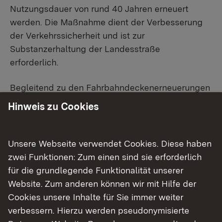
Nutzungsdauer von rund 40 Jahren erneuert
werden. Die Maßnahme dient der Verbesserung
der Verkehrssicherheit und ist zur
Substanzerhaltung der Landesstraße
erforderlich.
Begleitend zu den Fahrbahndeckenerneuerungen
erfolgt auch eine Sanierung eines rund 120 Meter
Hinweis zu Cookies
langen Teilabschnitts des die L 440 entlang
verlaufenden Radwegs auf Höhe der Kreisgrenze
Tuttlingen/Zollernalbkreis.
Unsere Webseite verwendet Cookies. Diese haben
zwei Funktionen: Zum einen sind sie erforderlich
Kosten
für die grundlegende Funktionalität unserer
Website. Zum anderen können wir mit Hilfe der
Die Kosten der Fahrbahnsanierung belaufen sich
Cookies unsere Inhalte für Sie immer weiter
auf rund eine Millionen Euro. Für die Sanierung
verbessern. Hierzu werden pseudonymisierte
des Radwegabschnitts sind Kosten von rund