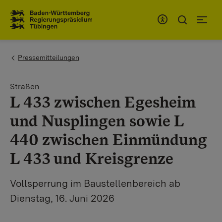
Zum Inhaltsbereich
Zur Hauptnavigation
You are here:
Pressemitteilungen
Straßen
L 433 zwischen Egesheim
und Nusplingen sowie L
440 zwischen Einmündung
L 433 und Kreisgrenze
Vollsperrung im Baustellenbereich ab
Dienstag, 16. Juni 2026