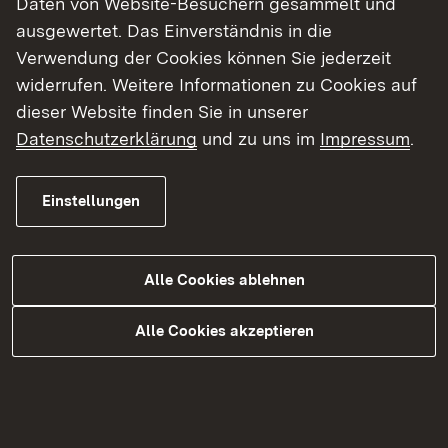
Daten von Website-Besuchern gesammelt und
50.000 Euro veranschlagt Die gesamten Kosten
ausgewertet. Das Einverständnis in die
werden vom Land Baden-Württemberg getragen.
Verwendung der Cookies können Sie jederzeit
widerrufen. Weitere Informationen zu Cookies auf
Verkehrsführung
dieser Website finden Sie in unserer
Datenschutzerklärung
und zu uns im
Impressum
.
Zur Durchführung der Arbeiten ist aus
arbeitsschutzrechtlichen Gründen eine
Einstellungen
Vollsperrung der Landesstraßen und des
Radweges erforderlich. Für den Verkehr von
Bärenthal in Fahrrichtung Nusplingen wird eine
Alle Cookies ablehnen
Umleitung ab Bärenthal über die K 5908, K 8277,
K 8214, Irndorf, K 5902 und K 8213 nach
Alle Cookies akzeptieren
Schwenningen und weiter über L 196, Heinstetten,
Hartheim, K 7148 nach Unterdigisheim in das
obere Bäratal bei Nusplingen eingerichtet.
Die Verbindung Nusplingen – Egeheim wird ab