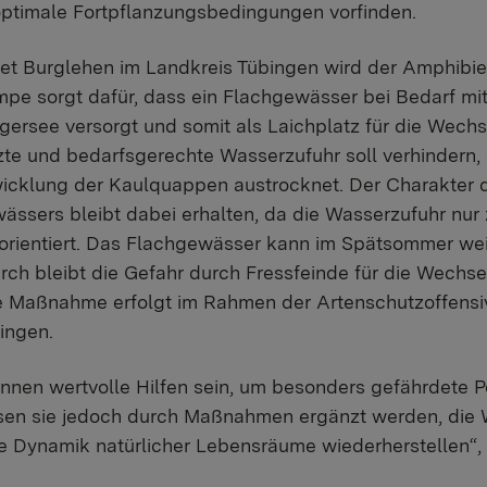
ptimale Fortpflanzungsbedingungen vorfinden.
et Burglehen im Landkreis Tübingen wird der Amphibie
umpe sorgt dafür, dass ein Flachgewässer bei Bedarf m
rsee versorgt und somit als Laichplatz für die Wechs
nzte und bedarfsgerechte Wasserzufuhr soll verhindern
icklung der Kaulquappen austrocknet. Der Charakter d
ssers bleibt dabei erhalten, da die Wasserzufuhr nur z
orientiert. Das Flachgewässer kann im Spätsommer weit
ch bleibt die Gefahr durch Fressfeinde für die Wechsel
se Maßnahme erfolgt im Rahmen der Artenschutzoffens
ingen.
nen wertvolle Hilfen sein, um besonders gefährdete P
ssen sie jedoch durch Maßnahmen ergänzt werden, die 
e Dynamik natürlicher Lebensräume wiederherstellen“,