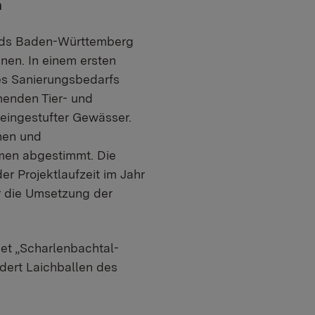
n
onds Baden-Württemberg
nen. In einem ersten
res Sanierungsbedarfs
menden Tier- und
 eingestufter Gewässer.
nen und
men abgestimmt. Die
r Projektlaufzeit im Jahr
r die Umsetzung der
et „Scharlenbachtal-
ndert Laichballen des