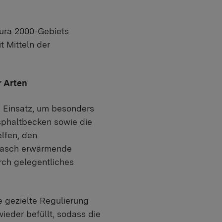
ura 2000-Gebiets
t Mitteln der
r Arten
 Einsatz, um besonders
sphaltbecken sowie die
lfen, den
h rasch erwärmende
rch gelegentliches
 gezielte Regulierung
ieder befüllt, sodass die