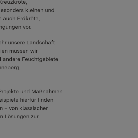
Kreuzkröte,
besonders kleinen und
 auch Erdkröte,
ngungen vor.
sehr unsere Landschaft
bien müssen wir
d andere Feuchtgebiete
inneberg,
 Projekte und Maßnahmen
spiele hierfür finden
n – von klassischer
en Lösungen zur