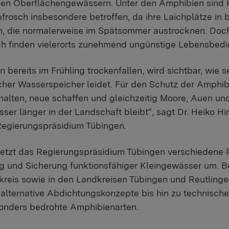
nen Oberflächengewässern. Unter den Amphibien sind 
osch insbesondere betroffen, da ihre Laichplätze in 
n, die normalerweise im Spätsommer austrocknen. Doch
h finden vielerorts zunehmend ungünstige Lebensbedi
bereits im Frühling trockenfallen, wird sichtbar, wie 
icher Wasserspeicher leidet. Für den Schutz der Amphi
alten, neue schaffen und gleichzeitig Moore, Auen un
ser länger in der Landschaft bleibt“, sagt Dr. Heiko H
Regierungspräsidium Tübingen.
setzt das Regierungspräsidium Tübingen verschiedene
g und Sicherung funktionsfähiger Kleingewässer um. Bei
bkreis sowie in den Landkreisen Tübingen und Reutlinge
alternative Abdichtungskonzepte bis hin zu technisch
onders bedrohte Amphibienarten.