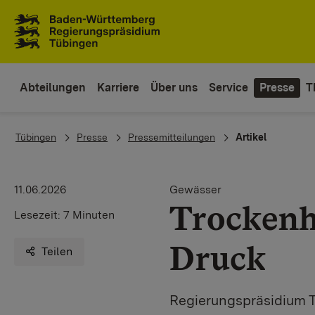
Zum Inhaltsbereich
Zur Hauptnavigation
Abteilungen
Karriere
Über uns
Service
Presse
T
You are here:
Tübingen
Presse
Pressemitteilungen
Artikel
11.06.2026
Gewässer
Trockenh
Lesezeit:
7 Minuten
Druck
Teilen
Regierungspräsidium T