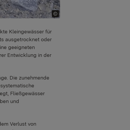
akte Kleingewässer für
ts ausgetrocknet oder
eine geeigneten
er Entwicklung in der
hläge. Die zunehmende
h systematische
egt, Fließgewässer
äben und
em Verlust von