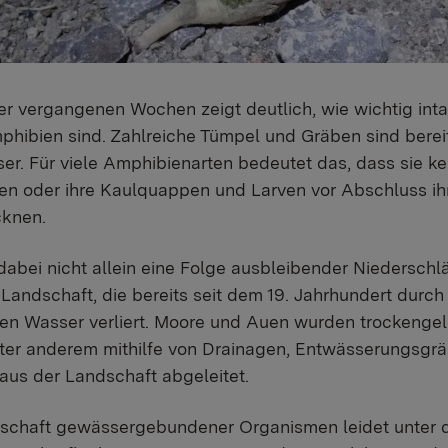
er vergangenen Wochen zeigt deutlich, wie wichtig int
phibien sind. Zahlreiche Tümpel und Gräben sind berei
er. Für viele Amphibienarten bedeutet das, dass sie k
n oder ihre Kaulquappen und Larven vor Abschluss ihr
cknen.
t dabei nicht allein eine Folge ausbleibender Niedersc
ne Landschaft, die bereits seit dem 19. Jahrhundert durc
Wasser verliert. Moore und Auen wurden trockengel
ter anderem mithilfe von Drainagen, Entwässerungsgr
aus der Landschaft abgeleitet.
chaft gewässergebundener Organismen leidet unter d