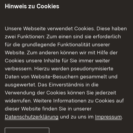
die Brücke hinweg geführt.
Hinweis zu Cookies
Für den Verkehr der L 285 in Richtung Stadtmitte
Aulendorf wird eine Umleitung ab Rugetsweiler
Unsere Webseite verwendet Cookies. Diese haben
über die K 8034 nach Haslach, die L 275 nach
zwei Funktionen: Zum einen sind sie erforderlich
Laimbach, die K 7559 nach Otterswang und die
für die grundlegende Funktionalität unserer
L 284 nach Aulendorf eingerichtet.
Website. Zum anderen können wir mit Hilfe der
Cookies unsere Inhalte für Sie immer weiter
Der Linien-/Schulbusverkehr wird in Richtung
verbessern. Hierzu werden pseudonymisierte
Stadtmitte Aulendorf mit einer Ampelregelung
Daten von Website-Besuchern gesammelt und
über das Bauwerk geführt.
ausgewertet. Das Einverständnis in die
Verwendung der Cookies können Sie jederzeit
Das Regierungspräsidium Tübingen bittet die
widerrufen. Weitere Informationen zu Cookies auf
Verkehrsteilnehmenden um Verständnis für die
dieser Website finden Sie in unserer
mit der Maßnahme zusammenhängenden
Datenschutzerklärung
und zu uns im
Impressum
.
Beeinträchtigungen.