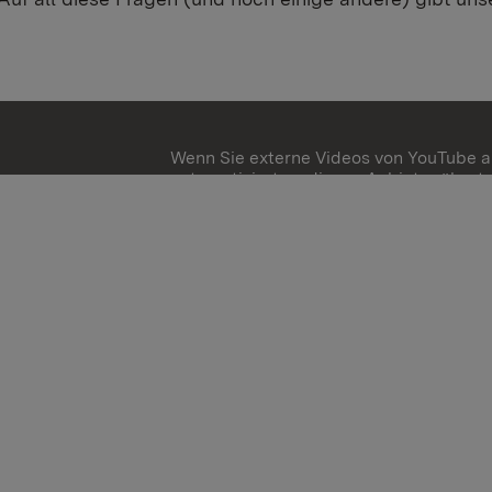
Wenn Sie externe Videos von YouTube a
automatisiert an diesen Anbieter übert
Mehr Informationen
Einmalig aktivieren