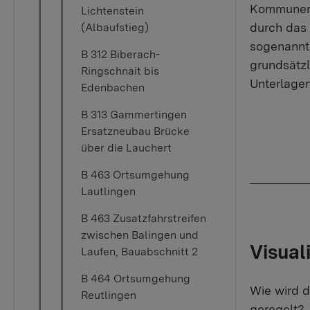
Kommunen i
Lichtenstein
durch das 
(Albaufstieg)
sogenannt
B 312 Biberach-
grundsätz
Ringschnait bis
Unterlagen,
Edenbachen
B 313 Gammertingen
Ersatzneubau Brücke
über die Lauchert
B 463 Ortsumgehung
Lautlingen
B 463 Zusatzfahrstreifen
zwischen Balingen und
Visual
Laufen, Bauabschnitt 2
B 464 Ortsumgehung
Wie wird 
Reutlingen
geregelt? 