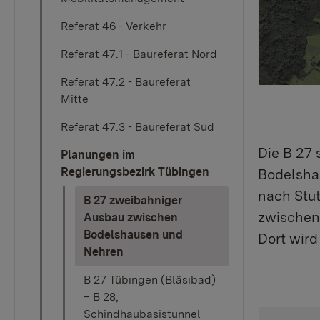
Referat 46 - Verkehr
Referat 47.1 - Baureferat Nord
Referat 47.2 - Baureferat
Mitte
Referat 47.3 - Baureferat Süd
Die B 27 
Planungen im
Regierungsbezirk Tübingen
Bodelshau
nach Stut
B 27 zweibahniger
zwischen 
Ausbau zwischen
Bodelshausen und
Dort wird
(current)
Nehren
B 27 Tübingen (Bläsibad)
– B 28,
Schindhaubasistunnel