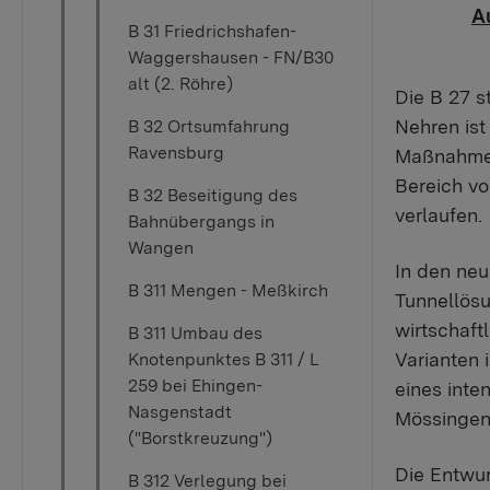
A
B 31 Friedrichshafen-
Waggershausen - FN/B30
alt (2. Röhre)
Die B 27 s
Nehren ist
B 32 Ortsumfahrung
Ravensburg
Maßnahme 
Bereich vo
B 32 Beseitigung des
verlaufen.
Bahnübergangs in
Wangen
In den neu
B 311 Mengen - Meßkirch
Tunnellösu
wirtschaft
B 311 Umbau des
Varianten 
Knotenpunktes B 311 / L
259 bei Ehingen-
eines int
Nasgenstadt
Mössingen)
("Borstkreuzung")
​Die Entwu
B 312 Verlegung bei