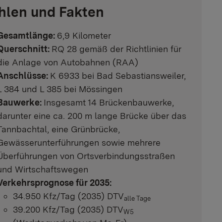
hlen und Fakten
Gesamtlänge:
6,9 Kilometer
Querschnitt:
RQ 28 gemäß der Richtlinien für
die Anlage von Autobahnen (RAA)
Anschlüsse:
K 6933 bei Bad Sebastiansweiler,
L 384 und L 385 bei Mössingen
Bauwerke:
Insgesamt 14 Brückenbauwerke,
darunter eine ca. 200 m lange Brücke über das
Tannbachtal, eine Grünbrücke,
Gewässerunterführungen sowie mehrere
Überführungen von Ortsverbindungsstraßen
und Wirtschaftswegen
Verkehrsprognose für 2035:
34.950 Kfz/Tag (2035) DTV
alle Tage
39.200 Kfz/Tag (2035) DTV
W5