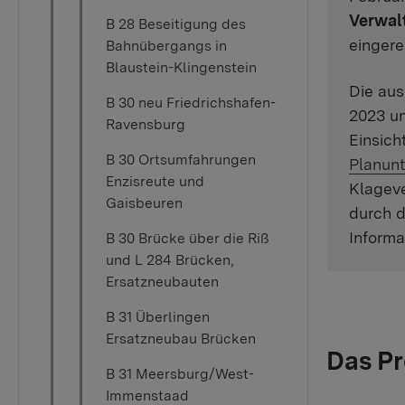
Verwal
B 28 Beseitigung des
eingere
Bahnübergangs in
Blaustein-Klingenstein
Die aus
B 30 neu Friedrichshafen-
2023 un
Ravensburg
Einsich
B 30 Ortsumfahrungen
Planunt
Enzisreute und
Klageve
Gaisbeuren
durch d
Informa
B 30 Brücke über die Riß
und L 284 Brücken,
Ersatzneubauten
B 31 Überlingen
Ersatzneubau Brücken
Das Pr
B 31 Meersburg/West-
Immenstaad