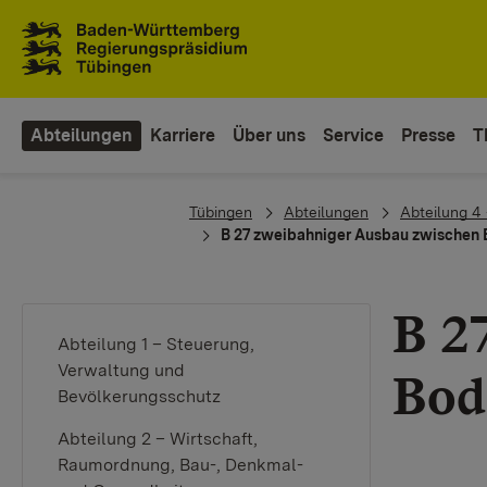
Zum Inhaltsbereich
Zur Hauptnavigation
Abteilungen
Karriere
Über uns
Service
Presse
T
You are here:
Tübingen
Abteilungen
Abteilung 4 
B 27 zweibahniger Ausbau zwischen
B 2
Abteilung 1 – Steuerung,
Verwaltung und
Bod
Bevölkerungsschutz
Abteilung 2 – Wirtschaft,
Raumordnung, Bau-, Denkmal-