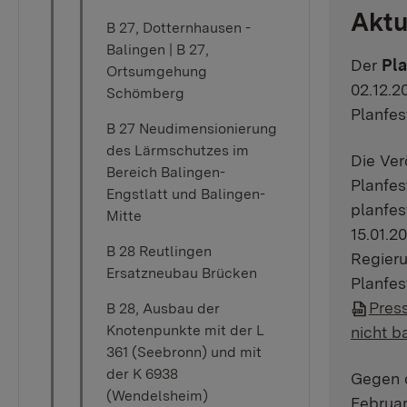
Aktu
B 27, Dotternhausen -
Balingen | B 27,
Der
Pla
Ortsumgehung
02.12.2
Schömberg
Planfes
B 27 Neudimensionierung
des Lärmschutzes im
Die Ver
Bereich Balingen-
Planfes
Engstlatt und Balingen-
planfes
Mitte
15.01.2
B 28 Reutlingen
Regier
Ersatzneubau Brücken
Planfes
Press
B 28, Ausbau der
Knotenpunkte mit der L
nicht ba
361 (Seebronn) und mit
der K 6938
Gegen 
(Wendelsheim)
Februa