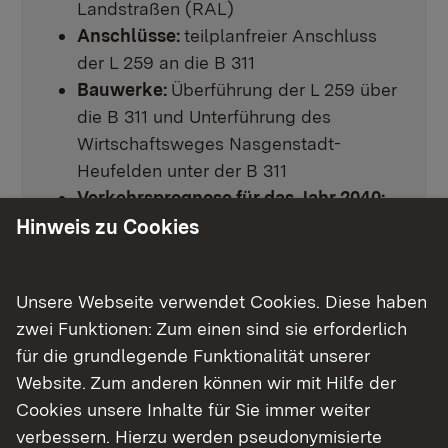
Landstraßen (RAL)
Anschlüsse:
teilplanfreier Anschluss
der L 259 an die B 311
Bauwerke:
Überführung der L 259 über
die B 311 und Unterführung des
Wirtschaftsweges Nasgenstadt-
Heufelden unter der B 311
Verkehrsprognose für das Jahr 2040:
B 311: 22.200 Kfz/24h
Hinweis zu Cookies
L 259: 12.500 Kfz/24h
Kosten (Stand 2021):
ca. 10,4 Mio. Euro
Unsere Webseite verwendet Cookies. Diese haben
zwei Funktionen: Zum einen sind sie erforderlich
für die grundlegende Funktionalität unserer
Das Projekt
Website. Zum anderen können wir mit Hilfe der
Cookies unsere Inhalte für Sie immer weiter
verbessern. Hierzu werden pseudonymisierte
Beschreibung
Ziele der Maßnahme