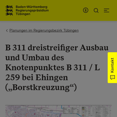
Zum Inhaltsbereich
Zur Hauptnavigation
You are here:
Planungen im Regierungsbezirk Tübingen
B 311 dreistreifiger Ausbau
und Umbau des
Kontakt
Knotenpunktes B 311 / L
259 bei Ehingen
(„Borstkreuzung“)