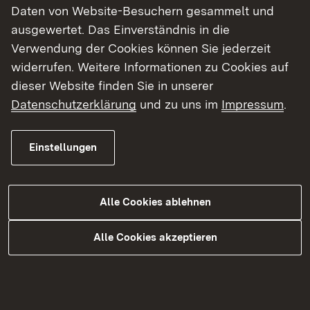
Daten von Website-Besuchern gesammelt und
Öffentlichkeitsbeteiligung
Chronologie
ausgewertet. Das Einverständnis in die
Verwendung der Cookies können Sie jederzeit
Der dreistreifige Ausbau der B 311 beginnt auf der
widerrufen. Weitere Informationen zu Cookies auf
bestehenden Trasse an der Einmündung der
dieser Website finden Sie in unserer
Ulmer Straße in Ehingen (Donau) und endet ca.
Datenschutzerklärung
und zu uns im
Impressum
.
140 m östlich der Wirtschaftswegverbindung
Nagenstadt-Heufelden. Im Zuge des
Einstellungen
dreistreifigen Ausbaus wird auch der
Knotenpunkt B 311 / L 259, die sogenannte
Borstkreuzung, umgebaut. Folgende
Alle Cookies ablehnen
Planungsdetails erhöhen Ihre Sicherheit und
verkürzen die Wartezeiten:
Alle Cookies akzeptieren
Zusatzfahrstreifen an der B 311 in Fahrtrichtung
Ulm