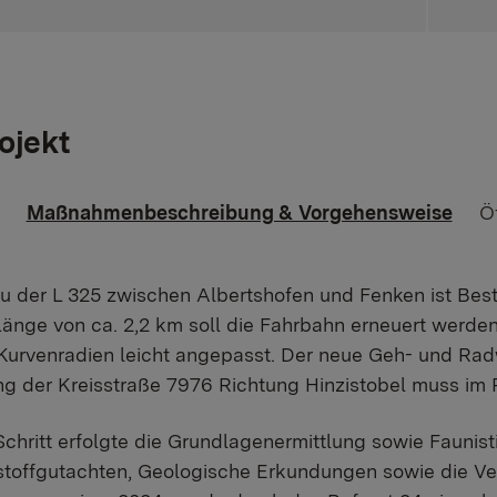
ojekt
Maßnahmenbeschreibung & Vorgehensweise
Öf
u der L 325 zwischen Albertshofen und Fenken ist Bes
Länge von ca. 2,2 km soll die Fahrbahn erneuert werden
Kurvenradien leicht angepasst. Der neue Geh- und Radw
g der Kreisstraße 7976 Richtung Hinzistobel muss 
Schritt erfolgte die Grundlagenermittlung sowie Faunis
stoffgutachten, Geologische Erkundungen sowie die V