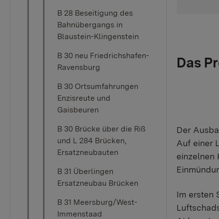
B 28 Beseitigung des
Bahnübergangs in
Blaustein-Klingenstein
B 30 neu Friedrichshafen-
Das Pr
Ravensburg
B 30 Ortsumfahrungen
Enzisreute und
Gaisbeuren
B 30 Brücke über die Riß
Der Ausba
und L 284 Brücken,
Auf einer 
Ersatzneubauten
einzelnen 
Einmündun
B 31 Überlingen
Ersatzneubau Brücken
Im ersten 
B 31 Meersburg/West-
Luftschad
Immenstaad