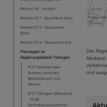
Referat 46 - Verkehr
Referat 47.1 - Baureferat Nord
Referat 47.2 - Baureferat
Mitte
Referat 47.3 - Baureferat Süd
Das Regi
Planungen im
Neubaus 
Regierungsbezirk Tübingen
verkehrss
B 27 zweibahniger
und ausg
Ausbau zwischen
Bodelshausen und
Nehren
B 27 Tübingen (Bläsibad)
– B 28,
Aktu
Schindhaubasistunnel