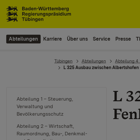
Zum Inhaltsbereich
Zur Hauptnavigation
Abteilungen
Karriere
Über uns
Service
Presse
T
You are here:
Tübingen
Abteilungen
Abteilung 4 
L 325 Ausbau zwischen Albertshofen
L 3
Abteilung 1 – Steuerung,
Verwaltung und
Fen
Bevölkerungsschutz
Abteilung 2 – Wirtschaft,
Raumordnung, Bau-, Denkmal-