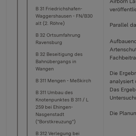
Airborn La
B 31 Friedrichshafen-
veröffentl
Waggershausen - FN/B30
alt (2. Röhre)
Parallel d
B 32 Ortsumfahrung
Aufbauend 
Ravensburg
Artenschut
B 32 Beseitigung des
Fachbeitr
Bahnübergangs in
Wangen
Die Ergeb
B 311 Mengen - Meßkirch
analysiert
Das Ergebn
B 311 Umbau des
Untersuch
Knotenpunktes B 311 / L
259 bei Ehingen-
Die Planun
Nasgenstadt
("Borstkreuzung")
B 312 Verlegung bei