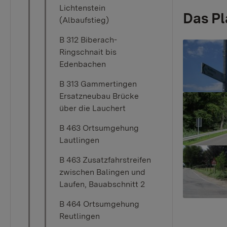
Lichtenstein
Das P
(Albaufstieg)
B 312 Biberach-
Show larger
Ringschnait bis
Edenbachen
B 313 Gammertingen
Ersatzneubau Brücke
Show larger
über die Lauchert
B 463 Ortsumgehung
Lautlingen
Show larger
B 463 Zusatzfahrstreifen
zwischen Balingen und
Laufen, Bauabschnitt 2
B 464 Ortsumgehung
Reutlingen