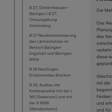
B 27, Dotternhausen -
Die Maß
Balingen | B 27,
Ortsumgehung
Das Reg
Schömberg
Planun
B 27 Neudimensionierung
des Ne
des Lärmschutzes im
zwisch
Bereich Balingen-
verkehr
Engstlatt und Balingen-
diese e
Mitte
geplan
B 28 Reutlingen
Ersatzneubau Brücken
Gleichz
mit de
B 28, Ausbau der
begonn
Knotenpunkte mit der L
Fenken 
361 (Seebronn) und mit
und erh
der K 6938
(Wendelsheim)
und für 