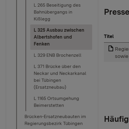
L 265 Beseitigung des
Presse
Bahnübergangs in
Kißlegg
L 325 Ausbau zwischen
Titel
Albertshofen und
(current)
Fenken
Regie
L 329 ENB Brochenzell
sowie
L 371 Brücke über den
Neckar und Neckarkanal
bei Tübingen
(Ersatzneubau)
L 1165 Ortsumgehung
Beimerstetten
Brücken-Ersatzneubauten im
Häufig
Regierungsbezirk Tübingen