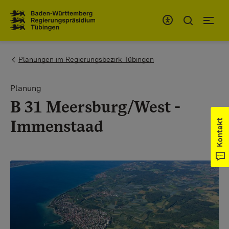
Zum Inhaltsbereich
Zur Hauptnavigation
You are here:
Planungen im Regierungsbezirk Tübingen
Planung
B 31 Meersburg/West -
Immenstaad
Kontakt