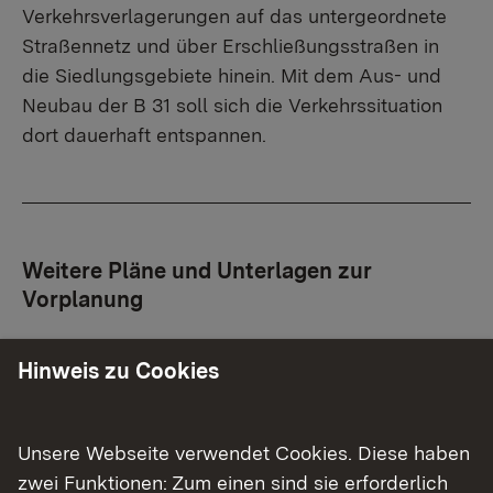
Verkehrsverlagerungen auf das untergeordnete
Straßennetz und über Erschließungsstraßen in
die Siedlungsgebiete hinein. Mit dem Aus- und
Neubau der B 31 soll sich die Verkehrssituation
dort dauerhaft entspannen.
Weitere Pläne und Unterlagen zur
Vorplanung
Für die Abstimmung mit dem
Hinweis zu Cookies
Straßenbaulastträger, dem Bund, hat das
Regierungspräsidium Tübingen Planunterlagen
gemäß den „Richtlinien zum Planungsprozess
Unsere Webseite verwendet Cookies. Diese haben
und für die einheitliche Gestaltung von
zwei Funktionen: Zum einen sind sie erforderlich