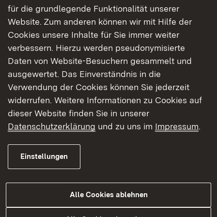
Entwurfsunterlagen im Straßenbau“ (RE)
für die grundlegende Funktionalität unserer
erarbeitet. Sie umfassen unter anderem Lage-
Website. Zum anderen können wir mit Hilfe der
und Höhenpläne der untersuchten Varianten, die
Cookies unsere Inhalte für Sie immer weiter
Kostenschätzung, umweltfachliche
verbessern. Hierzu werden pseudonymisierte
Untersuchungen und den Erläuterungsbericht.
Daten von Website-Besuchern gesammelt und
ausgewertet. Das Einverständnis in die
Verwendung der Cookies können Sie jederzeit
Höhen- und Lageplan
Baugrund
widerrufen. Weitere Informationen zu Cookies auf
dieser Website finden Sie in unserer
Luftschadstoffgutachten
Verkehrsgutachten
Datenschutzerklärung
und zu uns im
Impressum
.
Lärm
Einstellungen
Link auf Datei:
Höhenplan Variante B 1 (PDF; 799 KB, Datei ist
nicht barrierefrei)
Alle Cookies ablehnen
Link auf Datei:
Lageplan Variante B 1 (PDF; 34 MB, Datei ist