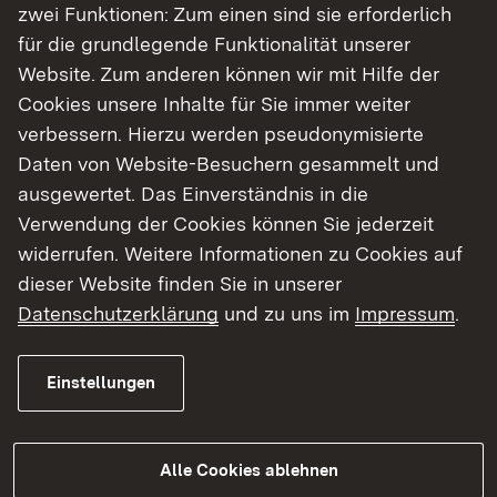
zwei Funktionen: Zum einen sind sie erforderlich
für die grundlegende Funktionalität unserer
Die Maßnahme ist im aktuellen Bedarfsplan 2016
Website. Zum anderen können wir mit Hilfe der
im Vordringlichen Bedarf ausgewiesen. Die B 312
Cookies unsere Inhalte für Sie immer weiter
stellt eine wichtige überregionale Nord-Süd
verbessern. Hierzu werden pseudonymisierte
Verbindung zwischen dem Verdichtungsraum
Daten von Website-Besuchern gesammelt und
Mittlerer Neckar mit dem Oberzentrum
ausgewertet. Das Einverständnis in die
Reutlingen/Tübingen und Mittelzentrum Biberach
Verwendung der Cookies können Sie jederzeit
dar.
widerrufen. Weitere Informationen zu Cookies auf
dieser Website finden Sie in unserer
Datenschutzerklärung
und zu uns im
Impressum
.
Die Straße verläuft – von Pfullingen kommend –
durch das Echaztal in Richtung Engstingen. Sie
führt in gewundener Führung unmittelbar durch
Einstellungen
die dicht bebauten Ortslagen von Unterhausen
und Honau der Gemeinde Lichtenstein hindurch
und verläuft weiter mit Längsneigungen von bis
Alle Cookies ablehnen