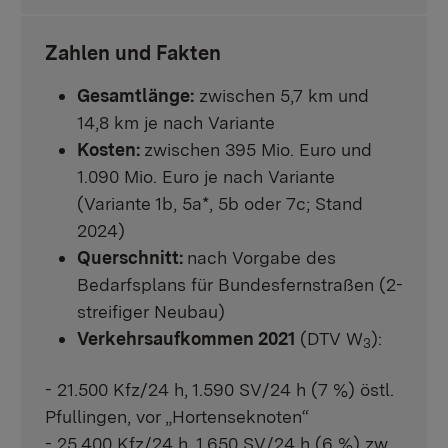
Zahlen und Fakten
Gesamtlänge:
zwischen 5,7 km und
14,8 km je nach Variante
Kosten:
zwischen 395 Mio. Euro und
1.090 Mio. Euro je nach Variante
(Variante 1b, 5a*, 5b oder 7c; Stand
2024)
Querschnitt:
nach Vorgabe des
Bedarfsplans für Bundesfernstraßen (2-
streifiger Neubau)
Verkehrsaufkommen 2021
(DTV W
):
3
- 21.500 Kfz/24 h, 1.590 SV/24 h (7 %) östl.
Pfullingen, vor „Hortenseknoten“
- 25.400 Kfz/24 h, 1.650 SV/24 h (6 %) zw.