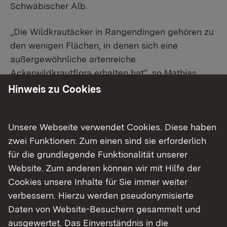
Schwäbischer Alb.
„Die Wildkrautäcker in Rangendingen gehören zu
den wenigen Flächen, in denen sich eine
außergewöhnliche artenreiche
Ackerwildkrautflora erhalten hat“, so Mathias
Broghammer, Gebietsreferent Zollernalbkreis am
Hinweis zu Cookies
Regierungspräsidium Tübingen. „Das
Ackerwildkrautprojekt wird hier seit mehr als 35
Unsere Webseite verwendet Cookies. Diese haben
Jahren umgesetzt und unterstreicht auf
zwei Funktionen: Zum einen sind sie erforderlich
eindrückliche Weise die wichtige
für die grundlegende Funktionalität unserer
Zusammenarbeit von Landwirtschaft und
Website. Zum anderen können wir mit Hilfe der
Naturschutz zur Erhaltung der biologischen
Cookies unsere Inhalte für Sie immer weiter
Vielfalt.“
verbessern. Hierzu werden pseudonymisierte
Die hohe Artenvielfalt ist Ausdruck einer über
Daten von Website-Besuchern gesammelt und
Jahrzehnte gewachsenen, struktureichen
ausgewertet. Das Einverständnis in die