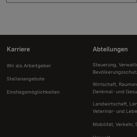
Themenübersicht
Karriere
Abteilungen
Steuerung, Verwalt
Wir als Arbeitgeber
Bevölkerungsschut
Stellenangebote
Wirtschaft, Raumor
Denkmal- und Ges
Einstiegsmöglichkeiten
Landwirtschaft, Lä
Veterinär- und Leb
Mobilität, Verkehr,