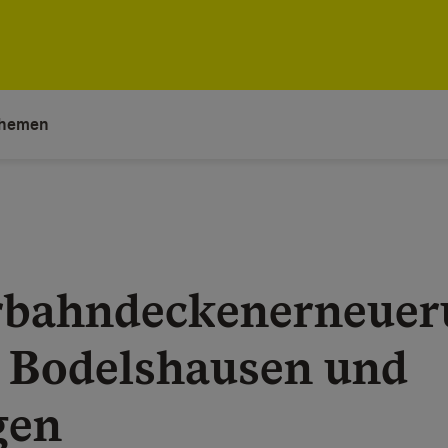
hemen
rbahndeckenerneue
 Bodelshausen und
gen