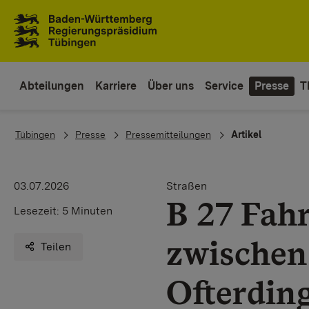
Zum Inhaltsbereich
Zur Hauptnavigation
Abteilungen
Karriere
Über uns
Service
Presse
T
You are here:
Tübingen
Presse
Pressemitteilungen
Artikel
03.07.2026
Straßen
B 27 Fah
Lesezeit:
5 Minuten
zwischen
Teilen
Ofterdin