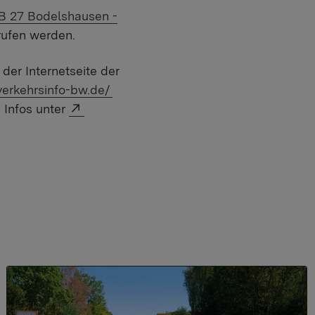
B 27 Bodelshausen -
ufen werden.
der Internetseite der
:
verkehrsinfo-bw.de/
Externer Link:
 Infos unter