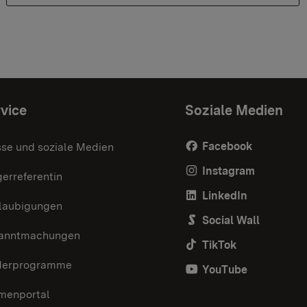
vice
Soziale Medien
Facebook
sse und soziale Medien
Instagram
erreferentin
LinkedIn
laubigungen
Social Wall
anntmachungen
TikTok
derprogramme
YouTube
menportal