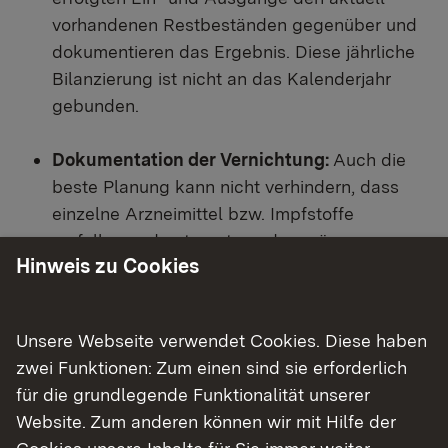
vorhandenen Restbeständen gegenüber und
dokumentieren das Ergebnis. Diese jährliche
Bilanzierung ist nicht an das Kalenderjahr
gebunden.
Dokumentation der Vernichtung:
Auch die
beste Planung kann nicht verhindern, dass
einzelne Arzneimittel bzw. Impfstoffe
verfallen und entsorgt werden müssen.
Hinweis zu Cookies
Damit Sie deren Verbleib jedoch jederzeit
lückenlos nachweisen können – und damit die
jährliche Bilanzierung keine unerwarteten
Unsere Webseite verwendet Cookies. Diese haben
Fragen aufwirft – ist eine
Dokumentation der
zwei Funktionen: Zum einen sind sie erforderlich
Vernichtung (Arzneimittel-/Impfstoffname
für die grundlegende Funktionalität unserer
und Menge)
unabdingbar.
Website. Zum anderen können wir mit Hilfe der