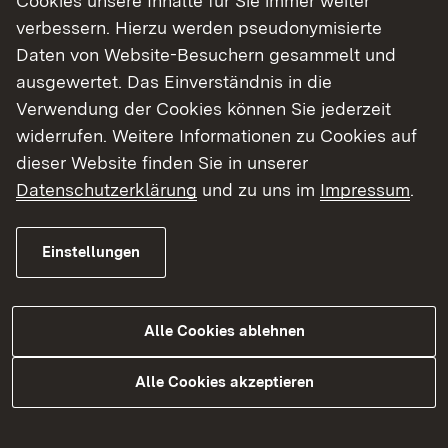
Cookies unsere Inhalte für Sie immer weiter
"AuA-Belege":
In den Fällen, in denen Sie
verbessern. Hierzu werden pseudonymisierte
oder Ihre angestellten Tierärztinnen und
Daten von Website-Besuchern gesammelt und
Tierärzte Lebensmittel liefernde Tiere
ausgewertet. Das Einverständnis in die
behandeln, sind
Arzneimittelanwendungs-
Verwendung der Cookies können Sie jederzeit
und Abgabebelege
auszustellen
(so
widerrufen. Weitere Informationen zu Cookies auf
genannte AuA-Belege) und fünf Jahre
dieser Website finden Sie in unserer
aufzubewahren.
Datenschutzerklärung
und zu uns im
Impressum
.
Die AuA-Belege werden sowohl auf ihre
Korrektheit und Vollständigkeit überprüft als
Einstellungen
auch für die Überprüfung der tierärztlichen
Mitteilungen über Antibiotikaverwendungen in
Alle Cookies ablehnen
HI-Tier verwendet. (Hinweis: Hühner oder
Alpakas beispielsweise können auch als
Alle Cookies akzeptieren
Einzeltiere von Hobbyhaltern nicht von der
Lebensmittelgewinnung ausgeschlossen
werden.)