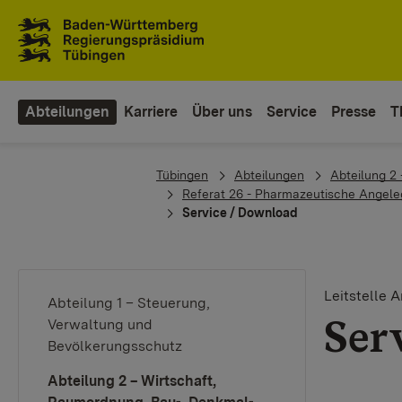
Zum Inhaltsbereich
Zur Hauptnavigation
Abteilungen
Karriere
Über uns
Service
Presse
T
You are here:
Tübingen
Abteilungen
Abteilung 2
Referat 26 - Pharmazeutische Angele
Service / Download
Leitstelle
Abteilung 1 – Steuerung,
Ser
Verwaltung und
Bevölkerungsschutz
Abteilung 2 – Wirtschaft,