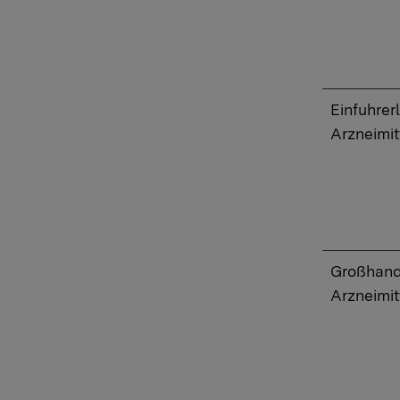
​Einfuhre
Arzneimit
​Großhand
Arzneimit