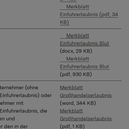
Downloadlink:
Merkblatt
Einfuhrerlaubnis (pdf, 34
KB)
Downloadlink:
​Merkblatt
Einfuhrerlaubnis Blut
(docx, 29 KB)
Downloadlink:
Merkblatt
Einfuhrerlaubnis Blut
(pdf, 930 KB)
ternehmer (ohne
Merkblatt
Einfuhrerlaubnis) oder
Großhandelserlaubnis
ehmer mit
(word, 344 KB)
Einfuhrerlaubnis, die
Merkblatt
en und
Großhandelserlaubnis
r den in der
(pdf, 1 KB)