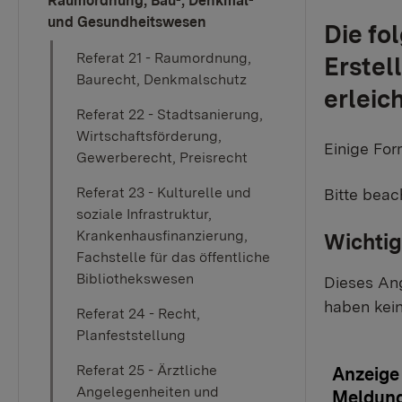
Raumordnung, Bau-, Denkmal-
und Gesundheitswesen
Die fo
Referat 21 - Raumordnung,
Erstel
Baurecht, Denkmalschutz
erleic
Referat 22 - Stadtsanierung,
Wirtschaftsförderung,
Einige For
Gewerberecht, Preisrecht
Referat 23 - Kulturelle und
Bitte beac
soziale Infrastruktur,
Krankenhausfinanzierung,
Wichtig
Fachstelle für das öffentliche
Bibliothekswesen
Dieses Ang
haben kein
Referat 24 - Recht,
Planfeststellung
Referat 25 - Ärztliche
Anzeig
Angelegenheiten und
Meldun