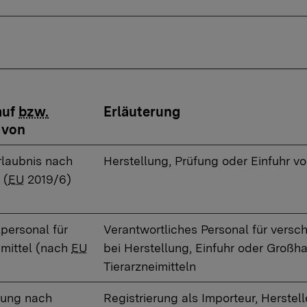
auf
bzw.
Erläuterung
 von
rlaubnis nach
Herstellung, Prüfung oder Einfuhr vo
 (
EU
2019/6)
personal für
Verantwortliches Personal für versc
imittel (nach
EU
bei Herstellung, Einfuhr oder Großh
Tierarzneimitteln
rung nach
Registrierung als Importeur, Herstel