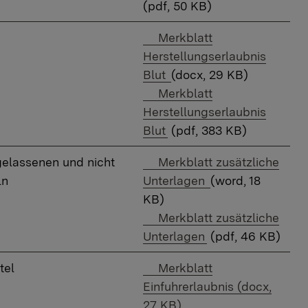
(pdf, 50 KB)
Downloadlink:
​Merkblatt
Herstellungserlaubnis
Blut
(docx, 29 KB)
Downloadlink:
Merkblatt
Herstellungserlaubnis
Blut
(pdf, 383 KB)
Downloadlink:
ugelassenen und nicht
Merkblatt zusätzliche
ln
Unterlagen
(word, 18
KB)
Downloadlink:
Merkblatt zusätzliche
Unterlagen
(pdf, 46 KB)
Downloadlink:
tel
​Merkblatt
Einfuhrerlaubnis (docx,
27 KB)