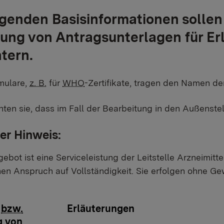
lgenden Basisinformationen sollen
lung von Antragsunterlagen für Erl
htern.
mulare,
z. B.
für
WHO
-Zertifikate, tragen den Namen de
hten sie, dass im Fall der Bearbeitung in den Außenste
er Hinweis:
ebot ist eine Serviceleistung der Leitstelle Arzneimi
en Anspruch auf Vollständigkeit. Sie erfolgen ohne Ge
e
bzw.
Erläuterungen
g von