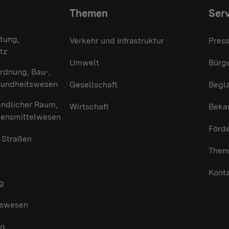
Themen
Serv
tung,
Verkehr und Infrastruktur
Press
tz
Umwelt
Bürge
rdnung, Bau-,
sundheitswesen
Gesellschaft
Begl
ändlicher Raum,
Wirtschaft
Beka
bensmittelwesen
Förd
, Straßen
Them
Kont
g
sswesen
ng