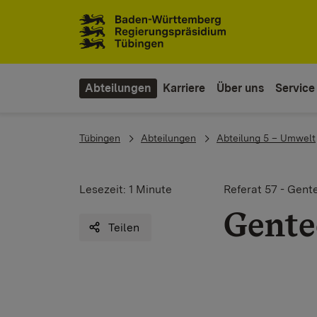
Zum Inhaltsbereich
Zur Hauptnavigation
Abteilungen
Karriere
Über uns
Service
You are here:
Tübingen
Abteilungen
Abteilung 5 – Umwelt
Lesezeit:
1 Minute
Referat 57 - Gent
Gente
Teilen