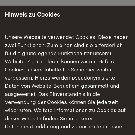
Bitte stellen Sie sicher, dass die von Ihnen
Hinweis zu Cookies
eingesetzten Desinfektionsmittel wirksam gegen
die in Ihren Arbeiten verwendeten Organismen
sind.
Unsere Webseite verwendet Cookies. Diese haben
zwei Funktionen: Zum einen sind sie erforderlich
für die grundlegende Funktionalität unserer
​Desinfektion
Website. Zum anderen können wir mit Hilfe der
Cookies unsere Inhalte für Sie immer weiter
​Geprüfte und anerkannte Mittel und Verfahren für
verbessern. Hierzu werden pseudonymisierte
die Flächen- und Händedesinfektion finden Sie
Daten von Website-Besuchern gesammelt und
unter anderem in der
ausgewertet. Das Einverständnis in die
Verwendung der Cookies können Sie jederzeit
Externer Link:
Desinfektionsmittelliste des Robert-Koch-
widerrufen. Weitere Informationen zu Cookies auf
Instituts (RKI)
dieser Website finden Sie in unserer
Externer Link:
Desinfektionsmittelliste des Verbunds für
Datenschutzerklärung
und zu uns im
Impressum
.
Angewandte Hygiene (VAH)