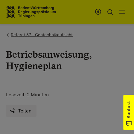
Zum Inhaltsbereich
Zur Hauptnavigation
You are here:
Referat 57 - Gentechnikaufsicht
Betriebsanweisung,
Hygieneplan
Lesezeit:
2 Minuten
Kontakt
Teilen