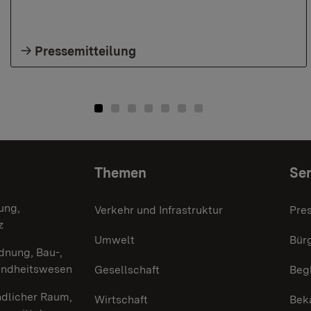
Pressemitteilung
Themen
Ser
ung,
Verkehr und Infrastruktur
Pre
z
Umwelt
Bürg
dnung, Bau-,
undheitswesen
Gesellschaft
Beg
ndlicher Raum,
Wirtschaft
Bek