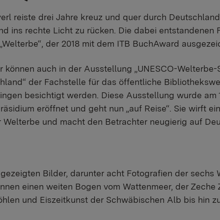
yerl reiste drei Jahre kreuz und quer durch Deutschlan
d ins rechte Licht zu rücken. Die dabei entstandenen 
 „Welterbe“, der 2018 mit dem ITB BuchAward ausgezei
er können auch in der Ausstellung „UNESCO-Welterbe-S
and“ der Fachstelle für das öffentliche Bibliotheksw
ngen besichtigt werden. Diese Ausstellung wurde am 1
äsidium eröffnet und geht nun „auf Reise“. Sie wirft 
er Welterbe und macht den Betrachter neugierig auf De
 gezeigten Bilder, darunter acht Fotografien der sechs
nen einen weiten Bogen vom Wattenmeer, der Zeche Zo
öhlen und Eiszeitkunst der Schwäbischen Alb bis hin 