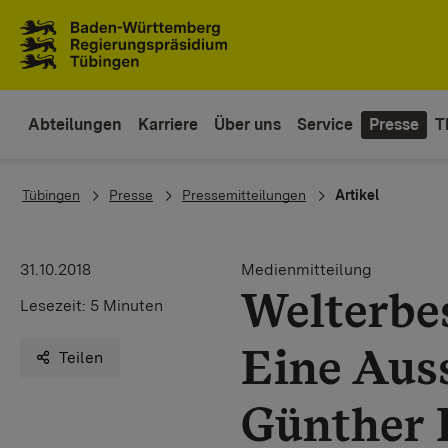
Zum Inhaltsbereich
Zur Hauptnavigation
Abteilungen
Karriere
Über uns
Service
Presse
T
You are here:
Tübingen
Presse
Pressemitteilungen
Artikel
31.10.2018
Medienmitteilung
Welterbes
Lesezeit:
5 Minuten
Eine Auss
Teilen
Günther 