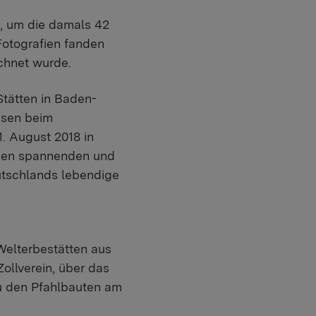
d, um die damals 42
Fotografien fanden
chnet wurde.
tätten in Baden-
esen beim
. August 2018 in
einen spannenden und
utschlands lebendige
 Welterbestätten aus
llverein, über das
zu den Pfahlbauten am