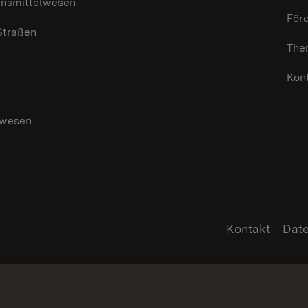
ensmittelwesen
För
 Straßen
The
Kon
swesen
g
Kontakt
Dat