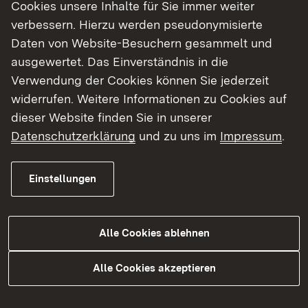
Cookies unsere Inhalte für Sie immer weiter
verbessern. Hierzu werden pseudonymisierte
Daten von Website-Besuchern gesammelt und
Garant für das richtige Maß
ausgewertet. Das Einverständnis in die
Verwendung der Cookies können Sie jederzeit
Die Abteilung 10 des Regierungspräsidiums
widerrufen. Weitere Informationen zu Cookies auf
Tübingen ist die für das Land Baden-
dieser Website finden Sie in unserer
Württemberg zuständige Eichbehörde.
Datenschutzerklärung
und zu uns im
Impressum
.
Mehr Informationen
Einstellungen
Alle Cookies ablehnen
Unsere Betriebsstellen
Alle Cookies akzeptieren
Das Referat 105.1 setzt sich aus den
Betriebsstellen
Albstadt
,