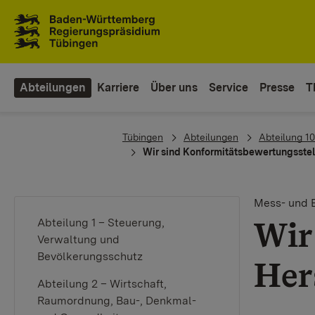
Zum Inhaltsbereich
Zur Hauptnavigation
Abteilungen
Karriere
Über uns
Service
Presse
T
You are here:
Tübingen
Abteilungen
Abteilung 1
Wir sind Konformitätsbewertungsstell
Mess- und 
Wir
Abteilung 1 – Steuerung,
Verwaltung und
Bevölkerungsschutz
Her
Abteilung 2 – Wirtschaft,
Raumordnung, Bau-, Denkmal-