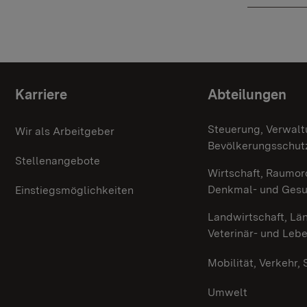
Themenübersicht
Karriere
Abteilungen
Steuerung, Verwalt
Wir als Arbeitgeber
Bevölkerungsschut
Stellenangebote
Wirtschaft, Raumor
Denkmal- und Ges
Einstiegsmöglichkeiten
Landwirtschaft, Lä
Veterinär- und Leb
Mobilität, Verkehr,
Umwelt