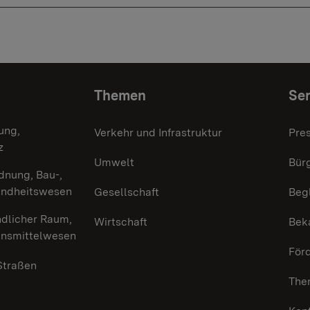
Themen
Ser
ung,
Verkehr und Infrastruktur
Pre
z
Umwelt
Bürg
dnung, Bau-,
undheitswesen
Gesellschaft
Beg
ndlicher Raum,
Wirtschaft
Bek
ensmittelwesen
För
 Straßen
The