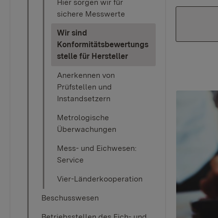
Hier sorgen wir für
sichere Messwerte
Wir sind
Konformitätsbewertungs
(current)
stelle für Hersteller
Anerkennen von
Prüfstellen und
Instandsetzern
Metrologische
Überwachungen
Mess- und Eichwesen:
Service
Vier-Länderkooperation
Beschusswesen
Betriebsstellen des Eich- und