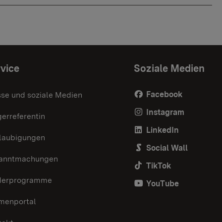
vice
Soziale Medien
Facebook
sse und soziale Medien
Instagram
erreferentin
LinkedIn
laubigungen
Social Wall
anntmachungen
TikTok
derprogramme
YouTube
menportal