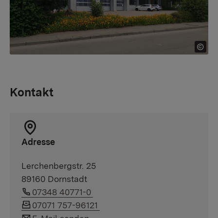
Kontakt
Adresse
Lerchenbergstr. 25
89160 Dornstadt
Link auf Telefonnummer:
07348 40771-0
Link auf Faxnummer:
07071 757-96121
Link auf E-Mail: