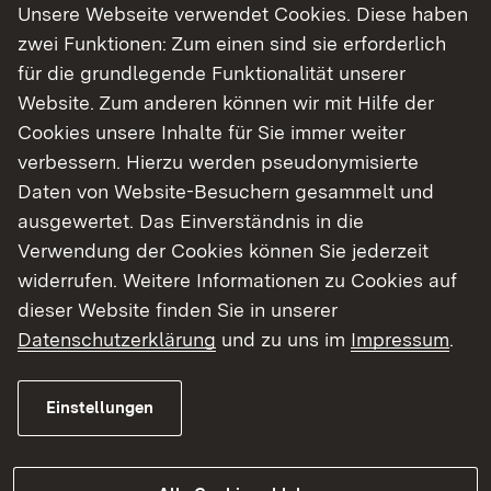
Unsere Webseite verwendet Cookies. Diese haben
Unsere Leistungen
zwei Funktionen: Zum einen sind sie erforderlich
für die grundlegende Funktionalität unserer
Website. Zum anderen können wir mit Hilfe der
Cookies unsere Inhalte für Sie immer weiter
Prüfung von Messgeräten (Amtsdienst)
verbessern. Hierzu werden pseudonymisierte
Daten von Website-Besuchern gesammelt und
Montag und Freitag
ausgewertet. Das Einverständnis in die
07:30 – 12:00 Uhr
Verwendung der Cookies können Sie jederzeit
widerrufen. Weitere Informationen zu Cookies auf
dieser Website finden Sie in unserer
Datenschutzerklärung
und zu uns im
Impressum
.
Gewichtsausgabe und -annahme
Montag und Freitag
Einstellungen
07:30 – 11:00 Uhr